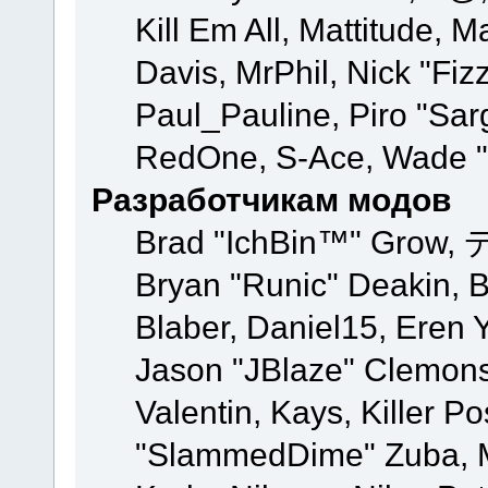
Kill Em All, Mattitude, M
Davis, MrPhil, Nick "Fiz
Paul_Pauline, Piro "Sar
RedOne, S-Ace, Wade "
Разработчикам модов
Brad "IchBin™" Grow, 
Bryan "Runic" Deakin, 
Blaber, Daniel15, Eren 
Jason "JBlaze" Clemons
Valentin, Kays, Killer P
"SlammedDime" Zuba, M