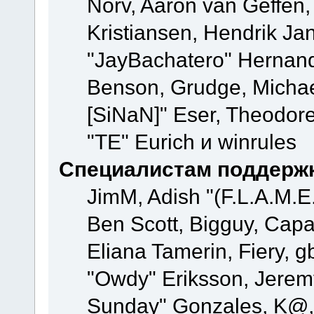
Norv, Aaron van Geffen,
Kristiansen, Hendrik Ja
"JayBachatero" Hernand
Benson, Grudge, Michael
[SiNaN]" Eser, Theodore
"TE" Eurich и winrules
Специалистам поддерж
JimM, Adish "(F.L.A.M.E.
Ben Scott, Bigguy, Cap
Eliana Tamerin, Fiery, g
"Owdy" Eriksson, Jeremy 
Sunday" Gonzales, K@, 