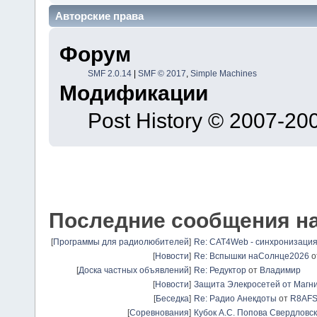
Авторские права
Форум
SMF 2.0.14
|
SMF © 2017
,
Simple Machines
Модификации
Post History © 2007-2
Последние сообщения н
[
Программы для радиолюбителей
]
Re: CAT4Web - синхронизаци
[
Новости
]
Re: Вспышки наСолнце2026
о
[
Доска частных объявлений
]
Re: Редуктор
от
Владимир
[
Новости
]
Защита Элекросетей от Магн
[
Беседка
]
Re: Радио Анекдоты
от
R8AF
[
Соревнования
]
Кубок А.С. Попова Свердловск