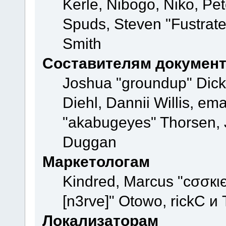
Kerle, Nibogo, Niko, Pet
Spuds, Steven "Fustrate
Smith
Составителям докумен
Joshua "groundup" Dicke
Diehl, Dannii Willis, e
"akabugeyes" Thorsen, J
Duggan
Маркетологам
Kindred, Marcus "cσσкι
[n3rve]" Otowo, rickC и
Локализаторам