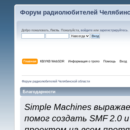
Форум радиолюбителей Челябинс
Добро пожаловать,
Гость
. Пожалуйста,
войдите
или
зарегистрируйтесь
.
Главная
КВ/УКВ WebSDR
Информация о тропо
Помощь
Вход
Форум радиолюбителей Челябинской области
Благодарности
Simple Machines выража
помог создать SMF 2.0 
проектом на всем протя