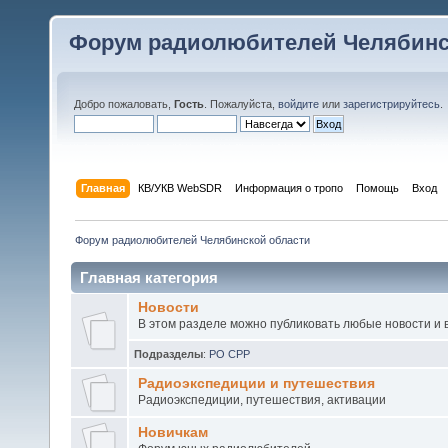
Форум радиолюбителей Челябинс
Добро пожаловать,
Гость
. Пожалуйста,
войдите
или
зарегистрируйтесь
.
Главная
КВ/УКВ WebSDR
Информация о тропо
Помощь
Вход
Форум радиолюбителей Челябинской области
Главная категория
Новости
В этом разделе можно публиковать любые новости и 
Подразделы
:
РО СРР
Радиоэкспедиции и путешествия
Радиоэкспедиции, путешествия, активации
Новичкам