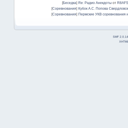
[
Беседка
]
Re: Радио Анекдоты
от
R8AF
[
Соревнования
]
Кубок А.С. Попова Свердловск
[
Соревнования
]
Пермские УКВ соревнования и
SMF 2.0.1
XHTM