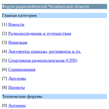
Форум радиолюбителей Челябинской области
Главная категория
[1]
Новости
[2]
Радиоэкспедиции и путешествия
[3]
Новичкам
[4]
Документы приказы, регламенты и.тп.
[5]
Спортивная радиопеленгация (СРП)
[6]
Соревнования
[7]
Дипломы
[8]
Проекты
Технические форумы
[9]
Антенны