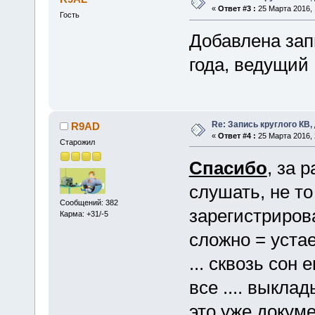
«
Ответ #3 :
25 Марта 2016, 
Гость
Добавлена запи
года, ведущий
Re: Запись круглого КВ,
R9AD
«
Ответ #4 :
25 Марта 2016, 
Старожил
Спасибо
, за 
слушать, не то
Сообщений: 382
зарегистрирова
Карма: +31/-5
сложно = уста
... сквозь сон
все .... выкла
это уже докумен