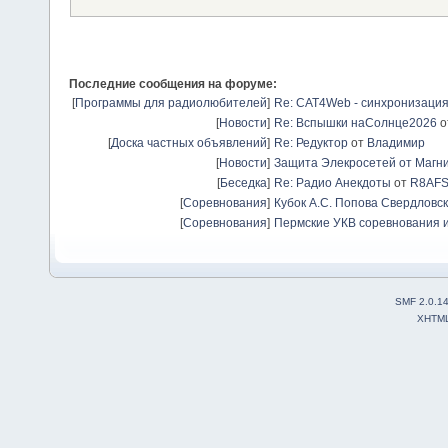
Последние сообщения на форуме:
[
Программы для радиолюбителей
]
Re: CAT4Web - синхронизаци
[
Новости
]
Re: Вспышки наСолнце2026
о
[
Доска частных объявлений
]
Re: Редуктор
от
Владимир
[
Новости
]
Защита Элекросетей от Магн
[
Беседка
]
Re: Радио Анекдоты
от
R8AF
[
Соревнования
]
Кубок А.С. Попова Свердловск
[
Соревнования
]
Пермские УКВ соревнования и
SMF 2.0.1
XHTM