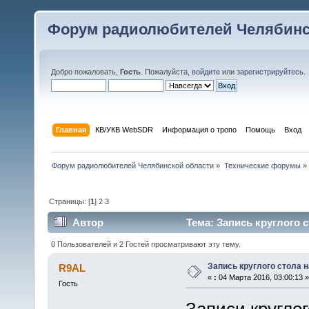
Форум радиолюбителей Челябинс
Добро пожаловать,
Гость
. Пожалуйста,
войдите
или
зарегистрируйтесь
.
Главная
КВ/УКВ WebSDR
Информация о тропо
Помощь
Вход
Форум радиолюбителей Челябинской области
»
Технические форумы
»
Страницы: [
1
]
2
3
Автор
Тема: Запись круглого с
0 Пользователей и 2 Гостей просматривают эту тему.
Запись круглого стола н
R9AL
«
:
04 Марта 2016, 03:00:13 »
Гость
Записи круглог