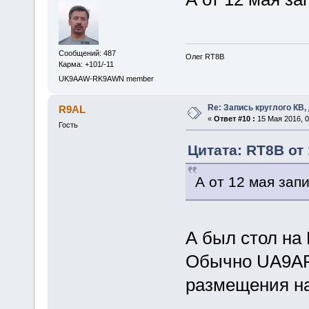
Сообщений: 487
Олег RT8B
Карма: +101/-11
UK9AAW-RK9AWN member
Re: Запись круглого КВ,
R9AL
«
Ответ #10 :
15 Мая 2016, 0
Гость
Цитата: RT8B от 
А от 12 мая зап
А был стол на
Обычно UA9AR
размещения на 