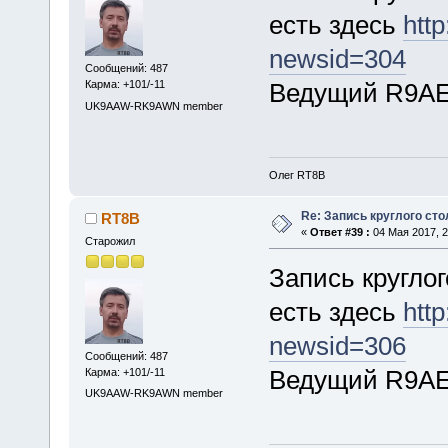
есть здесь
http
newsid=304
Сообщений: 487
Ведущий R9AE
Карма: +101/-11
UK9AAW-RK9AWN member
Олег RT8B
Re: Запись круглого сто
RT8B
«
Ответ #39 :
04 Мая 2017, 2
Старожил
Запись круглог
есть здесь
http
newsid=306
Сообщений: 487
Ведущий R9AE
Карма: +101/-11
UK9AAW-RK9AWN member