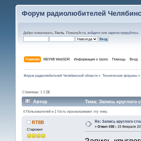
Форум радиолюбителей Челябинс
Добро пожаловать,
Гость
. Пожалуйста,
войдите
или
зарегистрируйтесь
.
Главная
КВ/УКВ WebSDR
Информация о тропо
Помощь
Вход
Форум радиолюбителей Челябинской области
»
Технические форумы
»
Страницы:
1
2
[
3
]
Автор
Тема: Запись круглого с
0 Пользователей и 1 Гость просматривают эту тему.
Re: Запись круглого сто
RT8B
«
Ответ #30 :
19 Февраля 201
Старожил
Запись круглог