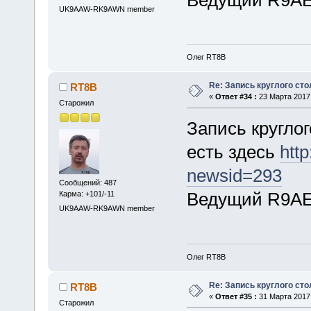
UK9AAW-RK9AWN member
Олег RT8B
Re: Запись круглого сто
RT8B
«
Ответ #34 :
23 Марта 2017,
Старожил
Запись круглог
есть здесь
http
newsid=293
Сообщений: 487
Ведущий R9AE
Карма: +101/-11
UK9AAW-RK9AWN member
Олег RT8B
Re: Запись круглого сто
RT8B
«
Ответ #35 :
31 Марта 2017,
Старожил