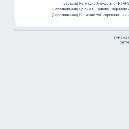
[
Беседка
]
Re: Радио Анекдоты
от
R8AF
[
Соревнования
]
Кубок А.С. Попова Свердловск
[
Соревнования
]
Пермские УКВ соревнования и
SMF 2.0.1
XHTM