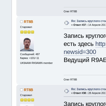
Олег RT8B
Re: Запись круглого сто
RT8B
«
Ответ #37 :
14 Апреля 2017
Старожил
Запись круглог
есть здесь
http
newsid=300
Сообщений: 487
Ведущий R9AE
Карма: +101/-11
UK9AAW-RK9AWN member
Олег RT8B
Re: Запись круглого сто
RT8B
«
Ответ #38 :
28 Апреля 2017
Старожил
Запись круглог