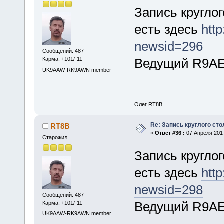
Запись круглог
есть здесь
http
newsid=296
Сообщений: 487
Ведущий R9AE
Карма: +101/-11
UK9AAW-RK9AWN member
Олег RT8B
Re: Запись круглого сто
RT8B
«
Ответ #36 :
07 Апреля 2017
Старожил
Запись круглог
есть здесь
http
newsid=298
Сообщений: 487
Ведущий R9AE
Карма: +101/-11
UK9AAW-RK9AWN member