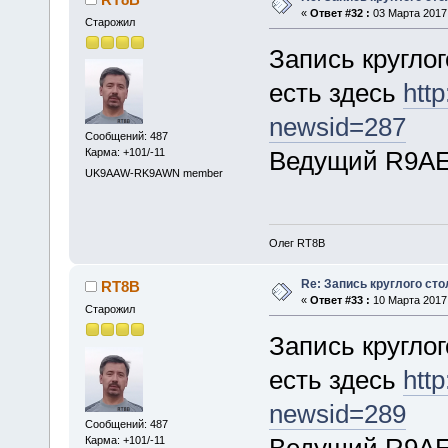
«
Ответ #32 :
03 Марта 2017,
Старожил
Запись круглог
есть здесь
http
newsid=287
Сообщений: 487
Ведущий R9AE
Карма: +101/-11
UK9AAW-RK9AWN member
Олег RT8B
Re: Запись круглого сто
RT8B
«
Ответ #33 :
10 Марта 2017,
Старожил
Запись круглог
есть здесь
http
newsid=289
Сообщений: 487
Ведущий R9AE
Карма: +101/-11