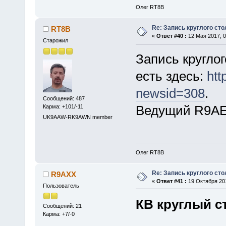
Олег RT8B
Re: Запись круглого сто
RT8B
«
Ответ #40 :
12 Мая 2017, 0
Старожил
Запись круглог
есть здесь:
htt
newsid=308
.
Сообщений: 487
Ведущий R9AE
Карма: +101/-11
UK9AAW-RK9AWN member
Олег RT8B
Re: Запись круглого сто
R9AXX
«
Ответ #41 :
19 Октября 201
Пользователь
КВ круглый ст
Сообщений: 21
Карма: +7/-0