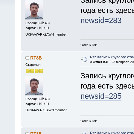
года есть здес
newsid=283
Сообщений: 487
Карма: +101/-11
UK9AAW-RK9AWN member
Олег RT8B
Re: Запись круглого сто
RT8B
«
Ответ #31 :
23 Февраля 201
Старожил
Запись круглог
года есть здес
newsid=285
Сообщений: 487
Карма: +101/-11
UK9AAW-RK9AWN member
Олег RT8B
Re: Запись круглого сто
RT8B