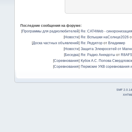
Последние сообщения на форуме:
[
Программы для радиолюбителей
]
Re: CAT4Web - синхронизаци
[
Новости
]
Re: Вспышки наСолнце2026
о
[
Доска частных объявлений
]
Re: Редуктор
от
Владимир
[
Новости
]
Защита Элекросетей от Магн
[
Беседка
]
Re: Радио Анекдоты
от
R8AF
[
Соревнования
]
Кубок А.С. Попова Свердловск
[
Соревнования
]
Пермские УКВ соревнования и
SMF 2.0.1
XHTM