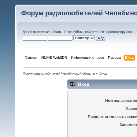
Форум радиолюбителей Челябинс
Добро пожаловать,
Гость
. Пожалуйста,
войдите
или
зарегистрируйтесь
.
Главная
КВ/УКВ WebSDR
Информация о тропо
Помощь
Вход
Форум радиолюбителей Челябинской области
»
Вход
Вход
Имя пользовател
Парол
Продолжительность сесси
Запомнит