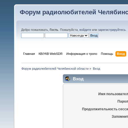
Форум радиолюбителей Челябинс
Добро пожаловать,
Гость
. Пожалуйста,
войдите
или
зарегистрируйтесь
.
Главная
КВ/УКВ WebSDR
Информация о тропо
Помощь
Вход
Форум радиолюбителей Челябинской области
»
Вход
Вход
Имя пользовател
Парол
Продолжительность сесси
Запомнит