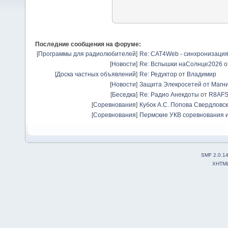
Последние сообщения на форуме:
[
Программы для радиолюбителей
]
Re: CAT4Web - синхронизаци
[
Новости
]
Re: Вспышки наСолнце2026
о
[
Доска частных объявлений
]
Re: Редуктор
от
Владимир
[
Новости
]
Защита Элекросетей от Магн
[
Беседка
]
Re: Радио Анекдоты
от
R8AF
[
Соревнования
]
Кубок А.С. Попова Свердловск
[
Соревнования
]
Пермские УКВ соревнования и
SMF 2.0.1
XHTM