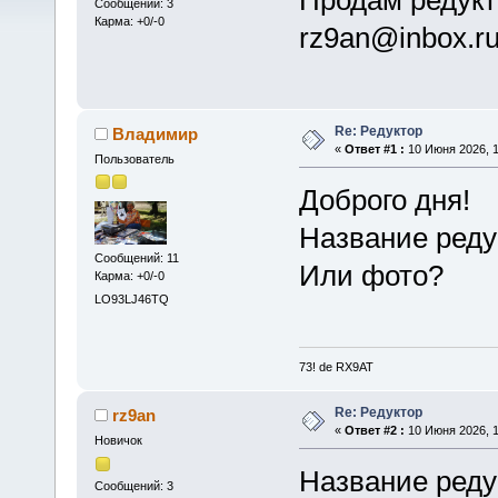
Сообщений: 3
Карма: +0/-0
rz9an@inbox.r
Re: Редуктор
Владимир
«
Ответ #1 :
10 Июня 2026, 1
Пользователь
Доброго дня!
Название редук
Сообщений: 11
Или фото?
Карма: +0/-0
LO93LJ46TQ
73! de RX9AT
Re: Редуктор
rz9an
«
Ответ #2 :
10 Июня 2026, 1
Новичок
Название реду
Сообщений: 3