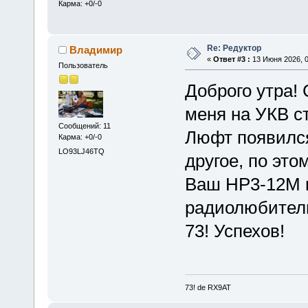
Карма: +0/-0
Re: Редуктор
Владимир
«
Ответ #3 :
13 Июня 2026, 0
Пользователь
Доброго утра! 
меня на УКВ ст
Сообщений: 11
Люфт появился
Карма: +0/-0
LO93LJ46TQ
другое, по это
Ваш НР3-12М в
радиолюбител
73! Успехов!
73! de RX9AT