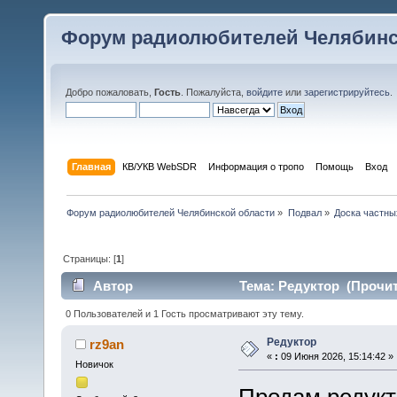
Форум радиолюбителей Челябинс
Добро пожаловать,
Гость
. Пожалуйста,
войдите
или
зарегистрируйтесь
.
Главная
КВ/УКВ WebSDR
Информация о тропо
Помощь
Вход
Форум радиолюбителей Челябинской области
»
Подвал
»
Доска частны
Страницы: [
1
]
Автор
Тема: Редуктор (Прочит
0 Пользователей и 1 Гость просматривают эту тему.
Редуктор
rz9an
«
:
09 Июня 2026, 15:14:42 »
Новичок
Продам редукт