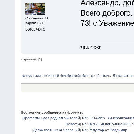
Александр, доб
Всего доброго,
Сообщений: 11
73! с Уважени
Карма: +0/-0
LO93LJ46TQ
73! de RX9AT
Страницы: [
1
]
Форум радиолюбителей Челябинской области
»
Подвал
»
Доска частны
Последние сообщения на форуме:
[
Программы для радиолюбителей
]
Re: CAT4Web - синхронизаци
[
Новости
]
Re: Вспышки наСолнце2026
о
[
Доска частных объявлений
]
Re: Редуктор
от
Владимир