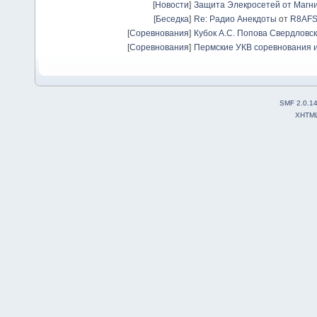
[
Новости
]
Защита Элекросетей от Магн
[
Беседка
]
Re: Радио Анекдоты
от
R8AF
[
Соревнования
]
Кубок А.С. Попова Свердловск
[
Соревнования
]
Пермские УКВ соревнования и
SMF 2.0.1
XHTM