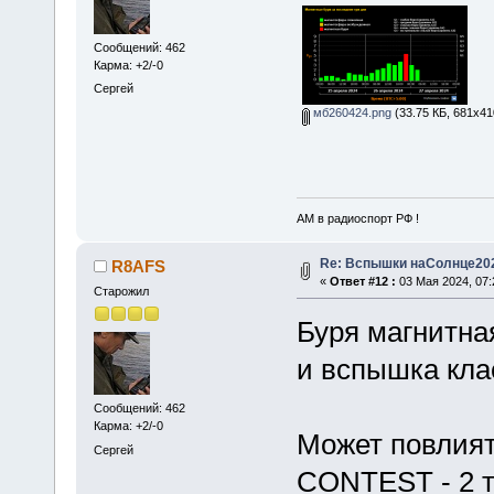
Сообщений: 462
Карма: +2/-0
Сергей
мб260424.png
(33.75 КБ, 681x41
АМ в радиоспорт РФ !
Re: Вспышки наСолнце20
R8AFS
«
Ответ #12 :
03 Мая 2024, 07:
Старожил
Буря магнитна
и вспышка кла
Сообщений: 462
Карма: +2/-0
Может повлия
Сергей
CONTEST - 2 т