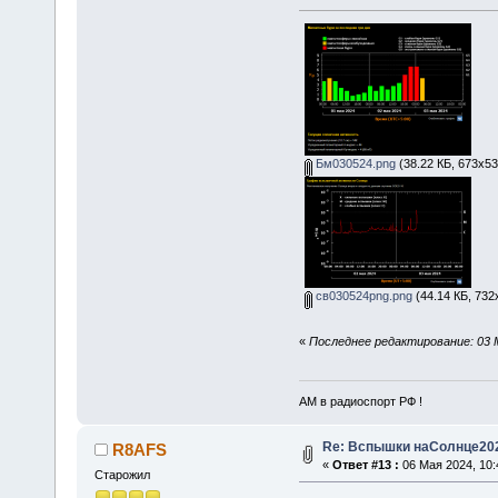
Бм030524.png
(38.22 КБ, 673x53
св030524png.png
(44.14 КБ, 732
«
Последнее редактирование: 03 
АМ в радиоспорт РФ !
Re: Вспышки наСолнце20
R8AFS
«
Ответ #13 :
06 Мая 2024, 10:
Старожил