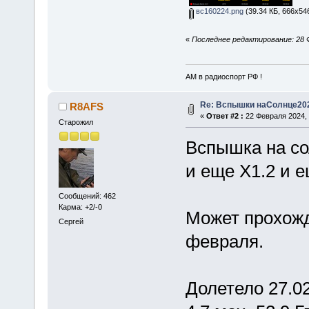
вс160224.png
(39.34 КБ, 666x54
«
Последнее редактирование: 28 
АМ в радиоспорт РФ !
Re: Вспышки наСолнце20
R8AFS
«
Ответ #2 :
22 Февраля 2024, 
Старожил
Вспышка на со
и еще Х1.2 и е
Сообщений: 462
Карма: +2/-0
Может прохожд
Сергей
февраля.
Долетело 27.02