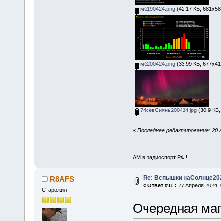
мб190424.png
(42.17 КБ, 681x58
мб200424.png
(33.99 КБ, 677x41
74севСиянь200424.jpg
(30.9 КБ,
«
Последнее редактирование: 20 А
АМ в радиоспорт РФ !
Re: Вспышки наСолнце20
R8AFS
«
Ответ #11 :
27 Апреля 2024, 
Старожил
Очередная магн