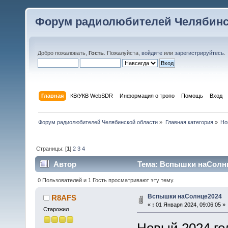
Форум радиолюбителей Челябинс
Добро пожаловать,
Гость
. Пожалуйста,
войдите
или
зарегистрируйтесь
.
Главная
КВ/УКВ WebSDR
Информация о тропо
Помощь
Вход
Форум радиолюбителей Челябинской области
»
Главная категория
»
Но
Страницы: [
1
]
2
3
4
Автор
Тема: Вспышки наСолнц
0 Пользователей и 1 Гость просматривают эту тему.
Вспышки наСолнце2024
R8AFS
«
:
01 Января 2024, 09:06:05 »
Старожил
Новый 2024 го