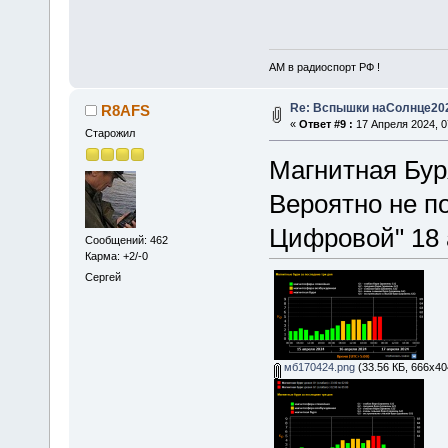
АМ в радиоспорт РФ !
Re: Вспышки наСолнце20
R8AFS
«
Ответ #9 :
17 Апреля 2024, 0
Старожил
Магнитная Буря
Вероятно не п
Цифровой" 18 
Сообщений: 462
Карма: +2/-0
Сергей
мб170424.png
(33.56 КБ, 666x40