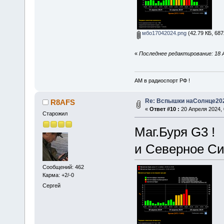
мбо17042024.png
(42.79 КБ, 687
«
Последнее редактирование: 18 А
АМ в радиоспорт РФ !
Re: Вспышки наСолнце20
R8AFS
«
Ответ #10 :
20 Апреля 2024, 
Старожил
Маг.Буря G3 !
и Северное Си
Сообщений: 462
Карма: +2/-0
Сергей