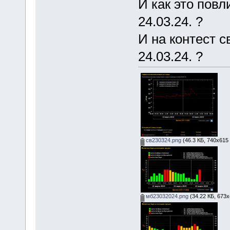
И как это повл
24.03.24. ?
И на контест 
24.03.24. ?
св230324.png
(46.3 КБ, 740x615
мб23032024.png
(34.22 КБ, 673x