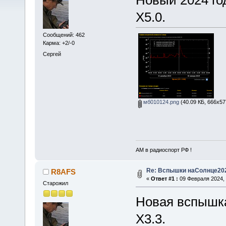
Х5.0.
Сообщений: 462
Карма: +2/-0
Сергей
мб010124.png
(40.09 КБ, 666x57
АМ в радиоспорт РФ !
Re: Вспышки наСолнце20
R8AFS
«
Ответ #1 :
09 Февраля 2024, 
Старожил
Новая вспышка
Х3.3.