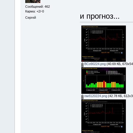
Сообщений: 462
Карма: +2/-0
и прогноз...
Сергей
ВСо90224.png
(40.69 КБ, 670x54
пмб120224.png
(42.78 КБ, 612x3