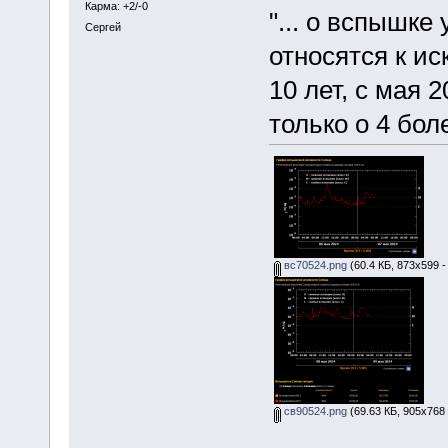
Карма: +2/-0
"... о вспышке
Сергей
относятся к ис
10 лет, с мая 
только о 4 бо
вс70524.png
(60.4 КБ, 873x599 -
св90524.png
(69.63 КБ, 905x768