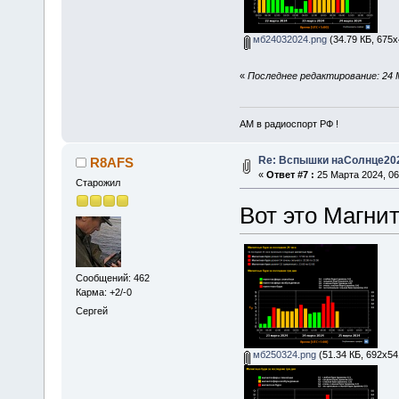
мб24032024.png
(34.79 КБ, 675x
«
Последнее редактирование: 24 
АМ в радиоспорт РФ !
Re: Вспышки наСолнце20
R8AFS
«
Ответ #7 :
25 Марта 2024, 06
Старожил
Вот это Магни
Сообщений: 462
Карма: +2/-0
Сергей
мб250324.png
(51.34 КБ, 692x54