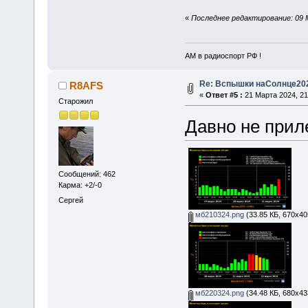
«
Последнее редактирование: 09 
АМ в радиоспорт РФ !
Re: Вспышки наСолнце20
R8AFS
«
Ответ #5 :
21 Марта 2024, 21
Старожил
Давно не приле
Сообщений: 462
Карма: +2/-0
Сергей
мб210324.png
(33.85 КБ, 670x40
мб220324.png
(34.48 КБ, 680x43