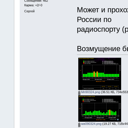
Сообщений: 462
Карма: +2/-0
Может и прохо
Сергей
России по
радиоспорту (
Возмущение бы
Мп90324.png
(36.51 КБ, 734x553
мв090324.png
(19.27 КБ, 718x44