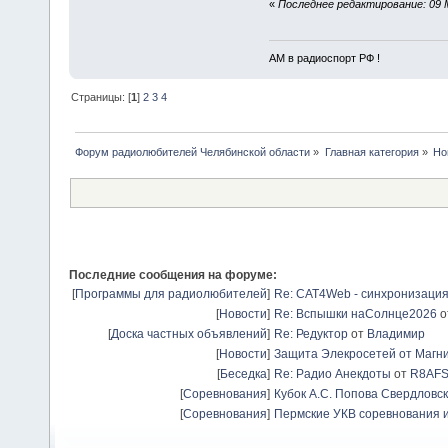
«
Последнее редактирование: 09 
АМ в радиоспорт РФ !
Страницы: [
1
]
2
3
4
Форум радиолюбителей Челябинской области
»
Главная категория
»
Но
Последние сообщения на форуме:
[
Программы для радиолюбителей
]
Re: CAT4Web - синхронизаци
[
Новости
]
Re: Вспышки наСолнце2026
о
[
Доска частных объявлений
]
Re: Редуктор
от
Владимир
[
Новости
]
Защита Элекросетей от Магн
[
Беседка
]
Re: Радио Анекдоты
от
R8AF
[
Соревнования
]
Кубок А.С. Попова Свердловск
[
Соревнования
]
Пермские УКВ соревнования и