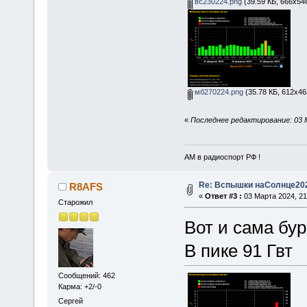
вс230224.png
(39.59 КБ, 666x54
мб270224.png
(35.78 КБ, 612x46
«
Последнее редактирование: 03 
АМ в радиоспорт РФ !
Re: Вспышки наСолнце20
R8AFS
«
Ответ #3 :
03 Марта 2024, 21
Старожил
Вот и сама бур
В пике 91 Гвт
Сообщений: 462
Карма: +2/-0
Сергей