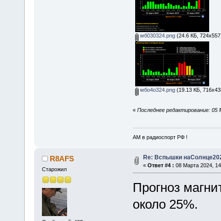
мб030324.png
(24.6 КБ, 724x557
мбо4о324.png
(19.13 КБ, 716x43
«
Последнее редактирование: 05 
АМ в радиоспорт РФ !
Re: Вспышки наСолнце20
R8AFS
«
Ответ #4 :
08 Марта 2024, 14
Старожил
Прогноз магни
около 25%.