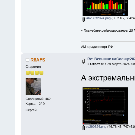
мб25032024.png
(35.2 КБ, 684x4
«
Последнее редактирование: 25 
АМ в радиоспорт РФ !
Re: Вспышки наСолнце20
R8AFS
«
Ответ #8 :
29 Марта 2024, 08
Старожил
А экстремальны
Сообщений: 462
Карма: +2/-0
Сергей
вс290324.png
(46.78 КБ, 747x61