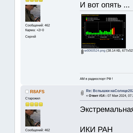
И вот опять ...
Сообщений: 462
Карма: +2/-0
Сергей
мб060524.png
(38.14 КБ, 677x52
АМ в радиоспорт РФ !
Re: Вспышки наСолнце20
R8AFS
«
Ответ #14 :
07 Мая 2024, 07:
Старожил
Экстремальная
ИКИ РАН
Сообщений: 462