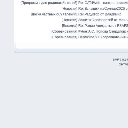
[
Программы для радиолюбителей
]
Re: CAT4Web - синхронизаци
[
Новости
]
Re: Вспышки наСолнце2026
о
[
Доска частных объявлений
]
Re: Редуктор
от
Владимир
[
Новости
]
Защита Элекросетей от Магн
[
Беседка
]
Re: Радио Анекдоты
от
R8AF
[
Соревнования
]
Кубок А.С. Попова Свердловск
[
Соревнования
]
Пермские УКВ соревнования и
SMF 2.0.1
XHTM