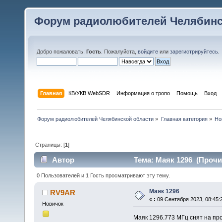
Форум радиолюбителей Челябинс
Добро пожаловать,
Гость
. Пожалуйста,
войдите
или
зарегистрируйтесь
.
Главная
КВ/УКВ WebSDR
Информация о тропо
Помощь
Вход
Форум радиолюбителей Челябинской области
»
Главная категория
»
Но
Страницы: [
1
]
Автор
Тема: Маяк 1296 (Прочит
0 Пользователей и 1 Гость просматривают эту тему.
Маяк 1296
RV9AR
«
:
09 Сентября 2023, 08:45:
Новичок
Маяк 1296.773 МГц снят на пр