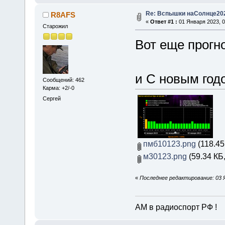
Re: Вспышки наСолнце20
R8AFS
«
Ответ #1 :
01 Января 2023, 0
Старожил
Вот еще прогноз
и С новым год
Сообщений: 462
Карма: +2/-0
Сергей
пмб10123.png
(118.45
м30123.png
(59.34 КБ
«
Последнее редактирование: 03 
АМ в радиоспорт РФ !