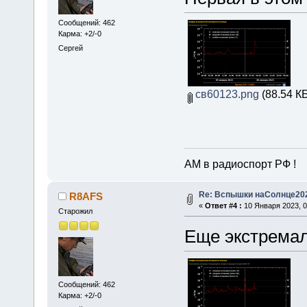
Сообщений: 462
Карма: +2/-0
Сергей
св60123.png
(88.54 КБ
АМ в радиоспорт РФ !
Re: Вспышки наСолнце20
R8AFS
«
Ответ #4 :
10 Января 2023, 0
Старожил
Еще экстремал
Сообщений: 462
Карма: +2/-0