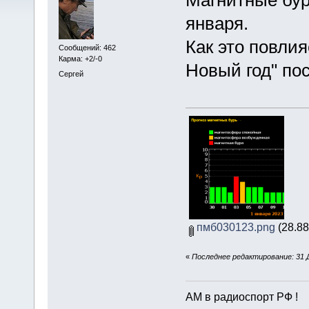
января.
Как это повли
Сообщений: 462
Карма: +2/-0
Новый год" по
Сергей
пмб030123.png
(28.88
«
Последнее редактирование: 31 Д
АМ в радиоспорт РФ !