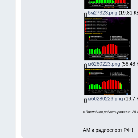
бм27323.png
(19.81 К
мб280223.png
(58.48 
мб0280223.png
(19.7 
«
Последнее редактирование: 28 
АМ в радиоспорт РФ !