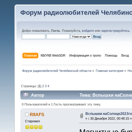
Форум радиолюбителей Челябинс
Добро пожаловать,
Гость
. Пожалуйста,
войдите
или
зарегистрируйтесь
.
Главная
КВ/УКВ WebSDR
Информация о тропо
Помощь
Вход
Форум радиолюбителей Челябинской области
»
Главная категория
»
Но
Страницы: [
1
]
2
3
4
Автор
Тема: Вспышки наСолнц
0 Пользователей и 1 Гость просматривают эту тему.
Вспышки наСолнце2023г
R8AFS
«
:
30 Декабря 2022, 00:48:15 »
Старожил
Магнитные бури