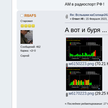
АМ в радиоспорт РФ !
Re: Вспышки наСолнце20
R8AFS
«
Ответ #8 :
15 Февраля 2023, 
Старожил
А вот и буря ...
Сообщений: 462
Карма: +2/-0
Сергей
мб150223.png
(70.21 
мб170223.png
(29.25 
«
Последнее редактирование: 17 