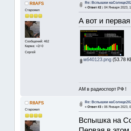
Re: Вспышки наСолнце20
R8AFS
«
Ответ #2 :
04 Января 2023, 1
Старожил
А вот и первая
Сообщений: 462
Карма: +2/-0
Сергей
мб40123.png
(53.78 К
АМ в радиоспорт РФ !
Re: Вспышки наСолнце20
R8AFS
«
Ответ #3 :
06 Января 2023, 0
Старожил
Вспышка на Со
Первая в этом 