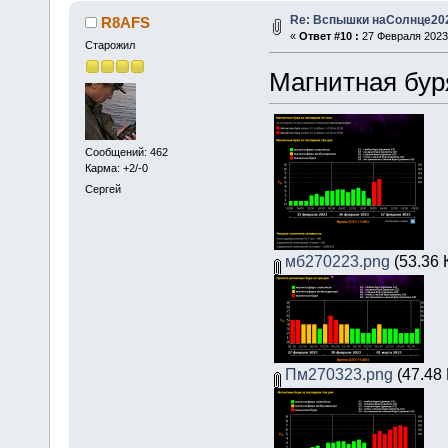
Re: Вспышки наСолнце20
R8AFS
«
Ответ #10 :
27 Февраля 2023,
Старожил
Магнитная буря 
Сообщений: 462
Карма: +2/-0
Сергей
мб270223.png
(53.36 
Пм270323.png
(47.48 