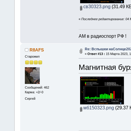
св30323.png
(31.49 КБ
«
Последнее редактирование: 04 
АМ в радиоспорт РФ !
Re: Вспышки наСолнце20
R8AFS
«
Ответ #13 :
15 Марта 2023, 1
Старожил
Магнитная буря
Сообщений: 462
Карма: +2/-0
Сергей
мб150323.png
(29.37 