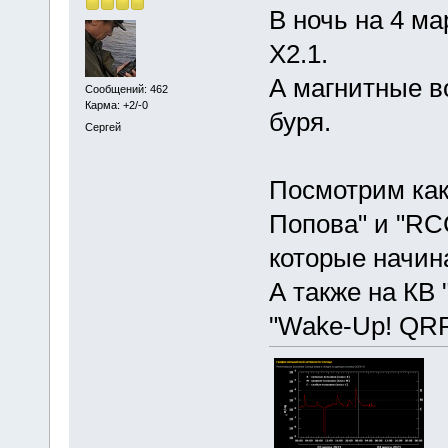
В ночь на 4 м
Х2.1.
А магнитные в
Сообщений: 462
Карма: +2/-0
буря.
Сергей
Посмотрим как 
Попова" и "RC
которые начин
А также на КВ
"Wake-Up! QRP