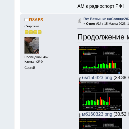
АМ в радиоспорт РФ !
Re: Вспышки наСолнце20
R8AFS
«
Ответ #14 :
15 Марта 2023, 1
Старожил
Продолжение м
Сообщений: 462
Карма: +2/-0
Сергей
бм150323.png
(28.38 
мб160323.png
(30.52 