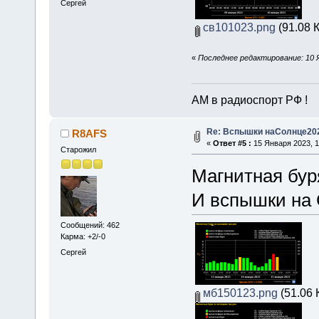
Сергей
св101023.png
(91.08 
«
Последнее редактирование: 10 
АМ в радиоспорт РФ !
Re: Вспышки наСолнце20
R8AFS
«
Ответ #5 :
15 Января 2023, 1
Старожил
Магнитная бур
И вспышки на 
Сообщений: 462
Карма: +2/-0
Сергей
мб150123.png
(51.06 