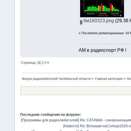
бм160323.png
(29.38 
«
Последнее редактирование: 16 
АМ в радиоспорт РФ !
Страницы: [
1
]
2
3
4
Форум радиолюбителей Челябинской области
»
Главная категория
»
Но
Последние сообщения на форуме:
[
Программы для радиолюбителей
]
Re: CAT4Web - синхронизаци
[
Новости
]
Re: Вспышки наСолнце2026
о