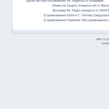
[
Доска частных объявлений
]
Re: Редуктор
от
Владимир
[
Новости
]
Защита Элекросетей от Магн
[
Беседка
]
Re: Радио Анекдоты
от
R8AF
[
Соревнования
]
Кубок А.С. Попова Свердловск
[
Соревнования
]
Пермские УКВ соревнования и
SMF 2.0.1
XHTM