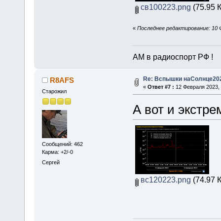
св100223.png
(75.95 
«
Последнее редактирование: 10 
АМ в радиоспорт РФ !
Re: Вспышки наСолнце20
R8AFS
«
Ответ #7 :
12 Февраля 2023, 
Старожил
А вот и экстре
Сообщений: 462
Карма: +2/-0
Сергей
вс120223.png
(74.97 