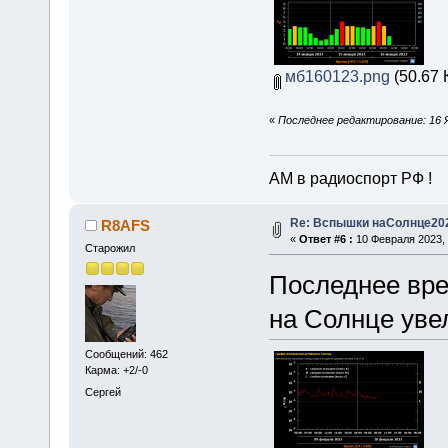
мб160123.png
(50.67 
«
Последнее редактирование: 16 
АМ в радиоспорт РФ !
Re: Вспышки наСолнце20
R8AFS
«
Ответ #6 :
10 Февраля 2023, 
Старожил
Последнее вре
на Солнце уве
Сообщений: 462
Карма: +2/-0
Сергей