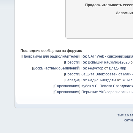
Продолжительность сесси
Запомнит
Последние сообщения на форуме:
[
Программы для радиолюбителей
]
Re: CAT4Web - синхронизаци
[
Новости
]
Re: Вспышки наСолнце2026
о
[
Доска частных объявлений
]
Re: Редуктор
от
Владимир
[
Новости
]
Защита Элекросетей от Магн
[
Беседка
]
Re: Радио Анекдоты
от
R8AF
[
Соревнования
]
Кубок А.С. Попова Свердловск
[
Соревнования
]
Пермские УКВ соревнования и
SMF 2.0.1
XHTM