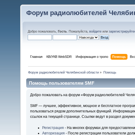
Форум радиолюбителей Челябин
Добро пожаловать,
Гость
. Пожалуйста,
войдите
или
зарегистрируйте
Главная
КВ/УКВ WebSDR
Информация о тропо
Помощь
Вх
Форум радиолюбителей Челябинской области
»
Помощь
Помощь пользователям SMF
Добро пожаловать на форум «Форум радиолюбителей Челяби
SMF — лучшее, эффективное, мощное и бесплатное программ
пользоваться рядом дополнительных функций. Информацию 
ссылок на текущей странице. Ссылки ведут в раздел докум
Регистрация
- На многих форумах для предоставлени
Авторизация
- После регистрации пользователи долж