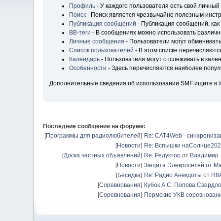
Профиль
- У каждого пользователя есть свой личный
Поиск
- Поиск является чрезвычайно полезным инст
Публикация сообщений
- Публикация сообщений, как
BB-теги
- В сообщениях можно использовать различн
Личные сообщения
- Пользователи могут обмениват
Список пользователей
- В этом списке перечисляютс
Календарь
- Пользователи могут отслеживать в кале
Особенности
- Здесь перечисляются наиболее попу
Дополнительные сведения об использовании SMF ищите в
Последние сообщения на форуме:
[
Программы для радиолюбителей
]
Re: CAT4Web - синхрониз
[
Новости
]
Re: Вспышки наСолнце20
[
Доска частных объявлений
]
Re: Редуктор
от
Владимир
[
Новости
]
Защита Элекросетей от Ма
[
Беседка
]
Re: Радио Анекдоты
от
R8
[
Соревнования
]
Кубок А.С. Попова Свердло
[
Соревнования
]
Пермские УКВ соревновани