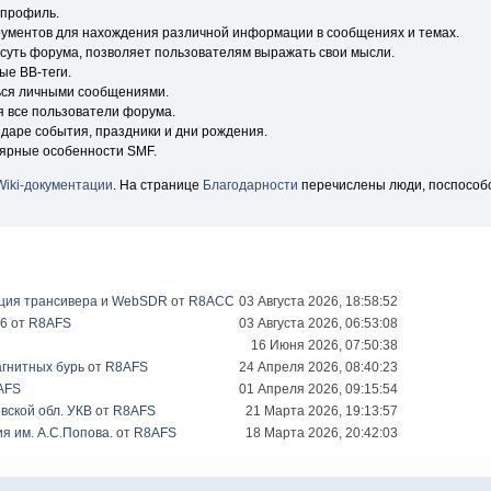
 профиль.
рументов для нахождения различной информации в сообщениях и темах.
 суть форума, позволяет пользователям выражать свои мысли.
ые BB-теги.
ься личными сообщениями.
я все пользователи форума.
ндаре события, праздники и дни рождения.
лярные особенности SMF.
Wiki-документации
. На странице
Благодарности
перечислены люди, поспособ
ация трансивера и WebSDR
от
R8ACC
03 Августа 2026, 18:58:52
26
от
R8AFS
03 Августа 2026, 06:53:08
16 Июня 2026, 07:50:38
гнитных бурь
от
R8AFS
24 Апреля 2026, 08:40:23
AFS
01 Апреля 2026, 09:15:54
вской обл. УКВ
от
R8AFS
21 Марта 2026, 19:13:57
я им. А.С.Попова.
от
R8AFS
18 Марта 2026, 20:42:03