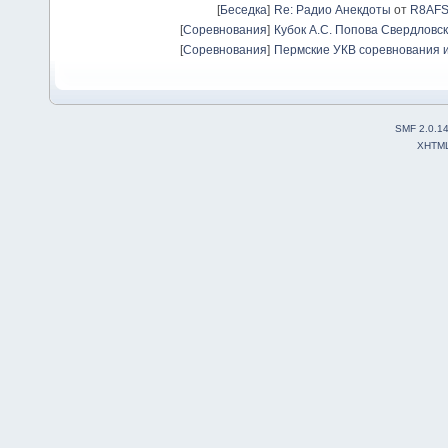
[
Беседка
]
Re: Радио Анекдоты
от
R8AF
[
Соревнования
]
Кубок А.С. Попова Свердловск
[
Соревнования
]
Пермские УКВ соревнования и
SMF 2.0.1
XHTM