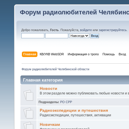
Форум радиолюбителей Челябинс
Добро пожаловать,
Гость
. Пожалуйста,
войдите
или
зарегистрируйтесь
.
Главная
КВ/УКВ WebSDR
Информация о тропо
Помощь
Вход
Форум радиолюбителей Челябинской области
Главная категория
Новости
В этом разделе можно публиковать любые новости и 
Подразделы
:
РО СРР
Радиоэкспедиции и путешествия
Радиоэкспедиции, путешествия, активации
Новичкам