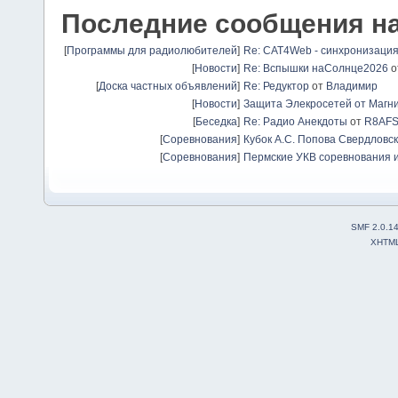
Последние сообщения н
[
Программы для радиолюбителей
]
Re: CAT4Web - синхронизаци
[
Новости
]
Re: Вспышки наСолнце2026
о
[
Доска частных объявлений
]
Re: Редуктор
от
Владимир
[
Новости
]
Защита Элекросетей от Магн
[
Беседка
]
Re: Радио Анекдоты
от
R8AF
[
Соревнования
]
Кубок А.С. Попова Свердловск
[
Соревнования
]
Пермские УКВ соревнования и
SMF 2.0.1
XHTM