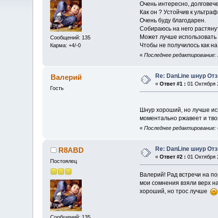
Очень интересно, долговече
Как он ? Устойчив к ультра
Очень буду благодарен.
Собираюсь на него растяну
Может лучше использовать 
Сообщений: 135
Чтобы не получилось как на
Карма: +4/-0
«
Последнее редактирование: 
Re: DanLine шнур От
Валерий
«
Ответ #1 :
01 Октября 2
Гость
Шнур хороший, но лучше ис
моментально ржавеет и тво
«
Последнее редактирование: 
Re: DanLine шнур От
R8ABD
«
Ответ #2 :
01 Октября 2
Постоялец
Валерий! Рад встречи на по
мои сомнения взяли верх на
хороший, но трос лучше
Сообщений: 135