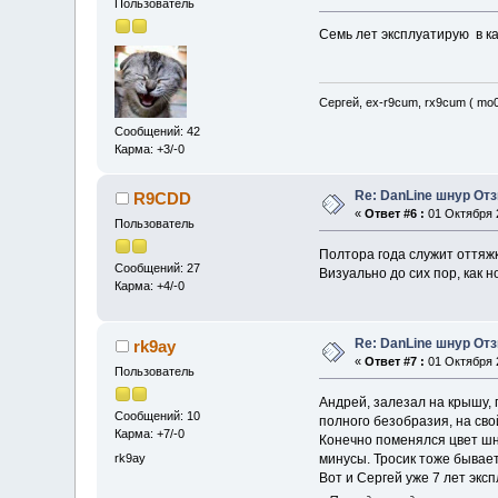
Пользователь
Семь лет эксплуатирую в ка
Сергей, ex-r9cum, rx9cum ( mo0
Сообщений: 42
Карма: +3/-0
Re: DanLine шнур От
R9CDD
«
Ответ #6 :
01 Октября 2
Пользователь
Полтора года служит оттяжко
Сообщений: 27
Визуально до сих пор, как 
Карма: +4/-0
Re: DanLine шнур От
rk9ay
«
Ответ #7 :
01 Октября 2
Пользователь
Андрей, залезал на крышу, 
Сообщений: 10
полного безобразия, на сво
Карма: +7/-0
Конечно поменялся цвет шну
rk9ay
минусы. Тросик тоже бывает 
Вот и Сергей уже 7 лет эксп