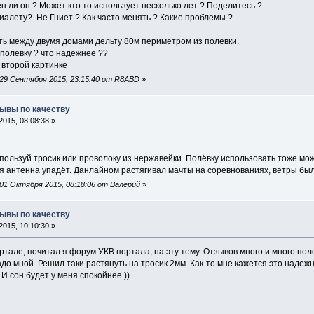
н ли он ? Может кто то использует несколько лет ? Поделитесь ?
фиалету? Не Гниет ? Как часто менять ? Какие проблемы ?
ть между двумя домами дельту 80м периметром из полевки.
полевку ? что надежнее ??
 второй картинке
29 Сентября 2015, 23:15:40 от R8ABD
»
зывы по качеству
015, 08:08:38 »
пользуй тросик или проволоку из нержавейки. Полёвку использовать тоже м
я антенна упадёт. Данлайном растягивал мачты на соревнованиях, ветры бы
01 Октября 2015, 08:18:06 от Валерий
»
зывы по качеству
015, 10:10:30 »
ртале, почитал я форум УКВ портала, на эту тему. Отзывов много и много п
до мной. Решил таки растянуть на тросик 2мм. Как-то мне кажется это надежн
И сон будет у меня спокойнее ))