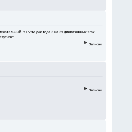
мечательный. У RZ9A уже года 3 на 3х диапазонных ягах
езутьтат.
Записан
Записан