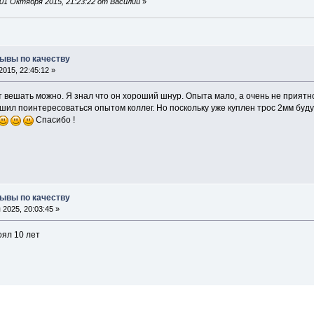
01 Октября 2015, 21:23:22 от Василий
»
зывы по качеству
015, 22:45:12 »
вешать можно. Я знал что он хороший шнур. Опыта мало, а очень не приятно
ешил поинтересоваться опытом коллег. Но поскольку уже куплен трос 2мм буду
Спасибо !
зывы по качеству
2025, 20:03:45 »
ял 10 лет