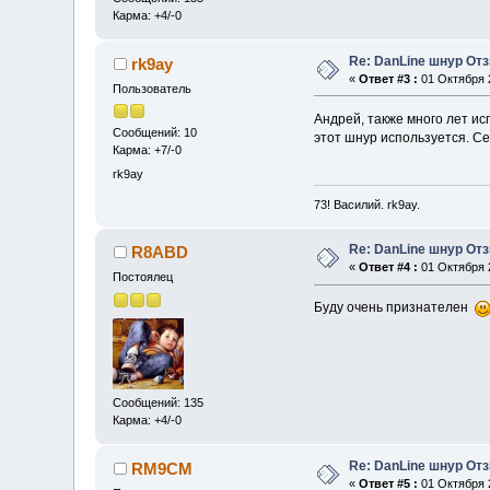
Карма: +4/-0
Re: DanLine шнур От
rk9ay
«
Ответ #3 :
01 Октября 2
Пользователь
Андрей, также много лет ис
Сообщений: 10
этот шнур используется. Се
Карма: +7/-0
rk9ay
73! Василий. rk9ay.
Re: DanLine шнур От
R8ABD
«
Ответ #4 :
01 Октября 2
Постоялец
Буду очень признателен
Сообщений: 135
Карма: +4/-0
Re: DanLine шнур От
RM9CM
«
Ответ #5 :
01 Октября 2