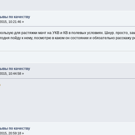
зывы по качеству
015, 10:21:46 »
пользую для растяжки мачт на УКВ и КВ в полевых условиях. Шнур. просто, за
годня пойду к нему, посмотрю в каком он состоянии и обязательно расскажу р
зывы по качеству
015, 10:44:58 »
зывы по качеству
015, 20:59:18 »