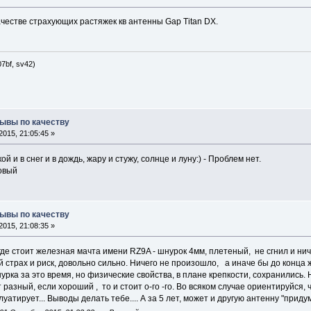
честве страхующих растяжек кв антенны Gap Titan DX.
7bf, sv42)
зывы по качеству
015, 21:05:45 »
й и в снег и в дождь, жару и стужу, солнце и луну:) - Проблем нет.
новый
зывы по качеству
015, 21:08:35 »
где стоит железная мачта имени RZ9A - шнурок 4мм, плетеный, не сгнил и нич
й страх и риск, довольно сильно. Ничего не произошло, а иначе бы до конца 
рка за это время, но физические свойства, в плане крепкости, сохранились.
разный, если хороший , то и стоит о-го -го. Во всяком случае ориентируйся, ч
луатирует... Выводы делать тебе.... А за 5 лет, может и другую антенну "придум