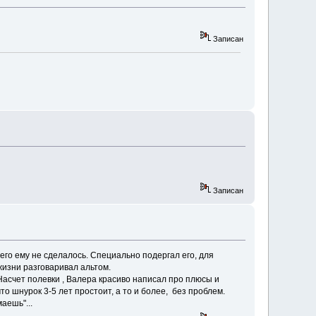
Записан
Записан
его ему не сделалось. Специально подергал его, для
жизни разговаривал альтом.
 Насчет полевки , Валера красиво написал про плюсы и
то шнурок 3-5 лет простоит, а то и более, без проблем.
аешь"...