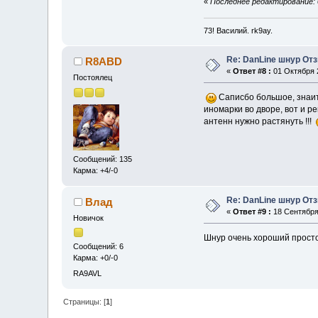
«
Последнее редактирование: 
73! Василий. rk9ay.
Re: DanLine шнур От
R8ABD
«
Ответ #8 :
01 Октября 2
Постоялец
Саписбо большое, знаит 
иномарки во дворе, вот и р
антенн нужно растянуть !!!
Сообщений: 135
Карма: +4/-0
Re: DanLine шнур От
Влад
«
Ответ #9 :
18 Сентября 
Новичок
Шнур очень хороший просто
Сообщений: 6
Карма: +0/-0
RA9AVL
Страницы: [
1
]