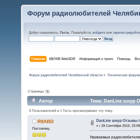
Форум радиолюбителей Челябин
Добро пожаловать,
Гость
. Пожалуйста,
войдите
или
зарегистрируйте
Главная
КВ/УКВ WebSDR
Информация о тропо
Помощь
Вх
Форум радиолюбителей Челябинской области
»
Технические форум
Страницы: [
1
]
Автор
Тема: DanLine шнур О
0 Пользователей и 1 Гость просматривают эту тему.
DanLine шнур Отзывы п
R8ABD
«
:
29 Сентября 2015, 23:09
Постоялец
Уважаемые радиолюбители, 