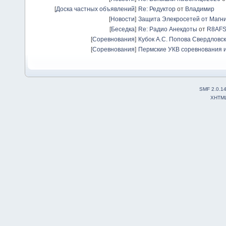
[
Доска частных объявлений
]
Re: Редуктор
от
Владимир
[
Новости
]
Защита Элекросетей от Магн
[
Беседка
]
Re: Радио Анекдоты
от
R8AF
[
Соревнования
]
Кубок А.С. Попова Свердловск
[
Соревнования
]
Пермские УКВ соревнования и
SMF 2.0.1
XHTM