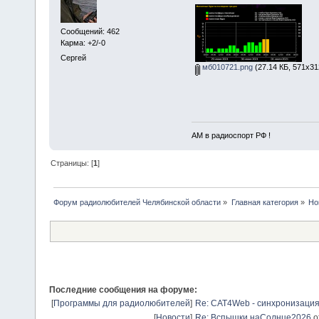
Сообщений: 462
Карма: +2/-0
Сергей
мб010721.png
(27.14 КБ, 571x31
АМ в радиоспорт РФ !
Страницы: [
1
]
Форум радиолюбителей Челябинской области
»
Главная категория
»
Но
Последние сообщения на форуме:
[
Программы для радиолюбителей
]
Re: CAT4Web - синхронизаци
[
Новости
]
Re: Вспышки наСолнце2026
о