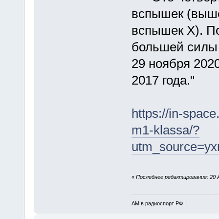
вспышек (выше
вспышек X). П
большей силы 
29 ноября 2020
2017 года."
https://in-spac
m1-klassa/?
utm_source=y
«
Последнее редактирование: 20 А
АМ в радиоспорт РФ !