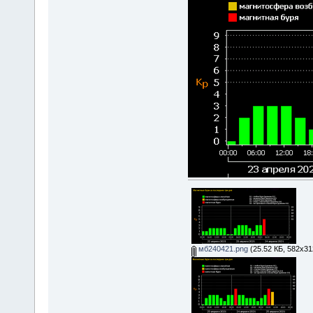
мб240421.png
(25.52 КБ, 582x31