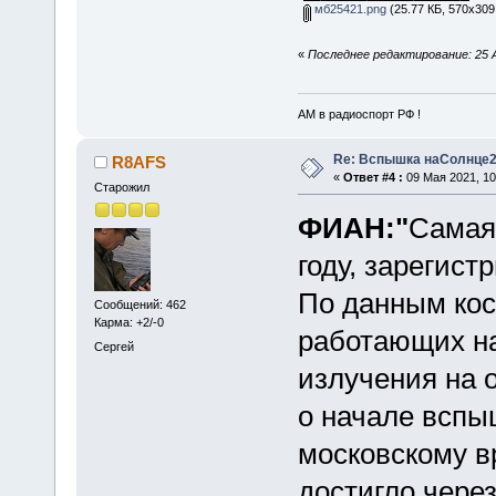
мб25421.png
(25.77 КБ, 570x309
«
Последнее редактирование: 25 А
АМ в радиоспорт РФ !
Re: Вспышка наСолнце2
R8AFS
«
Ответ #4 :
09 Мая 2021, 10
Старожил
ФИАН:"
Самая
году, зарегист
По данным ко
Сообщений: 462
Карма: +2/-0
работающих на
Сергей
излучения на 
о начале вспыш
московскому в
достигло через