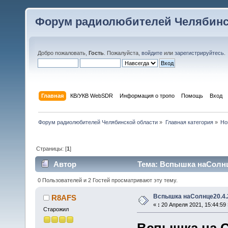
Форум радиолюбителей Челябинс
Добро пожаловать,
Гость
. Пожалуйста,
войдите
или
зарегистрируйтесь
.
Главная
КВ/УКВ WebSDR
Информация о тропо
Помощь
Вход
Форум радиолюбителей Челябинской области
»
Главная категория
»
Но
Страницы: [
1
]
Автор
Тема: Вспышка наСолнце
0 Пользователей и 2 Гостей просматривают эту тему.
Вспышка наСолнце20.4.
R8AFS
«
:
20 Апреля 2021, 15:44:59 
Старожил
Вспышка на С