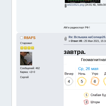
мб210521.png
(24.81 КБ, 568x30
АМ в радиоспорт РФ !
Re: Вспышка наСолнце20.
R8AFS
«
Ответ #8 :
25 Мая 2021, 15:1
Старожил
завтра.
Сообщений: 462
Карма: +2/-0
Сергей