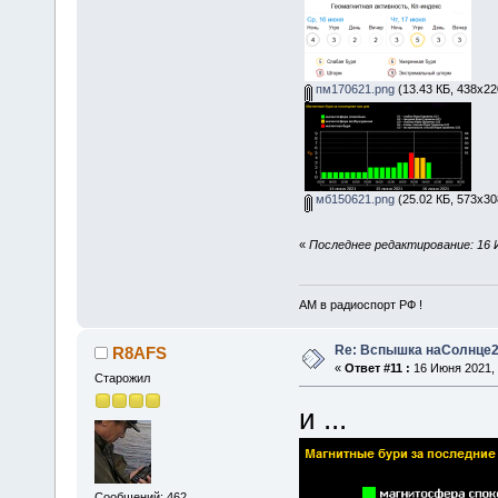
пм170621.png
(13.43 КБ, 438x22
мб150621.png
(25.02 КБ, 573x30
«
Последнее редактирование: 16 
АМ в радиоспорт РФ !
Re: Вспышка наСолнце2
R8AFS
«
Ответ #11 :
16 Июня 2021, 
Старожил
и ...
Сообщений: 462