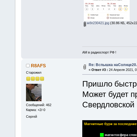
мбп230421.jpg
(30.86 КБ, 452x22
АМ в радиоспорт РФ !
Re: Вспышка наСолнце20.
R8AFS
«
Ответ #3 :
24 Апреля 2021, 0
Старожил
Пришло быстр
Может будет п
Свердловской 
Сообщений: 462
Карма: +2/-0
Сергей