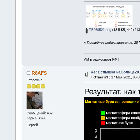
ПБ260521.png
(13.5 КБ, 442x213
«
Последнее редактирование: 25 
АМ в радиоспорт РФ !
Re: Вспышка наСолнце20.
R8AFS
«
Ответ #9 :
27 Мая 2021, 06:0
Старожил
Результат, как т
Сообщений: 462
Карма: +2/-0
Сергей