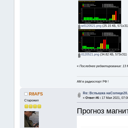
мб120521.png
(25.15 КБ, 571x31
б120521.png
(34.82 КБ, 573x311 
«
Последнее редактирование: 13 
АМ в радиоспорт РФ !
Re: Вспышка наСолнце20.
R8AFS
«
Ответ #6 :
17 Мая 2021, 07:0
Старожил
Прогноз магнит