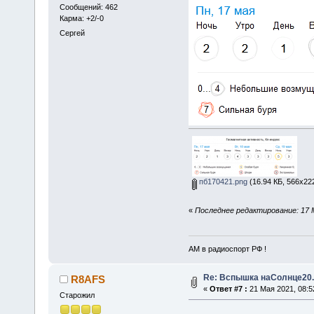
Сообщений: 462
Карма: +2/-0
Сергей
пб170421.png
(16.94 КБ, 566x22
«
Последнее редактирование: 17 
АМ в радиоспорт РФ !
Re: Вспышка наСолнце20.
R8AFS
«
Ответ #7 :
21 Мая 2021, 08:5
Старожил