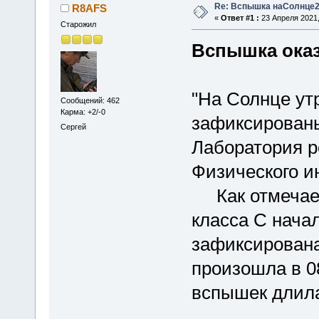
Re: Вспышка наСолнце2
R8AFS
«
Ответ #1 :
23 Апреля 2021,
Старожил
Вспышка оказ
"На Солнце утр
Сообщений: 462
Карма: +2/-0
зафиксирован
Сергей
Лаборатория р
Физического и
Как отмечает
класса С начал
зафиксирована 
произошла в 0
вспышек длила