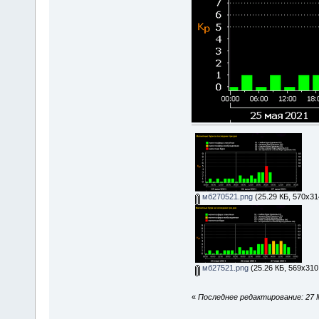
мб270521.png
(25.29 КБ, 570x31
мб27521.png
(25.26 КБ, 569x310
«
Последнее редактирование: 27 