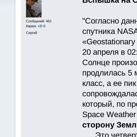
"Согласно дан
Сообщений: 462
Карма: +2/-0
спутника NAS
Сергей
«Geostationary 
20 апреля в 02
Солнце произо
продлилась 5 
класс, а ее пи
сопровождалас
который, по п
Space Weather
сторону Земл
Это четверты