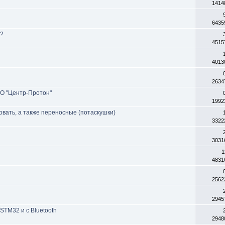
1414
6435
Х?
4515
4013
2634
О "Центр-Протон"
1992
овать, а также переносные (потаскушки)
3322
3031
1
4831
2562
2945
STM32 и с Bluetooth
2948