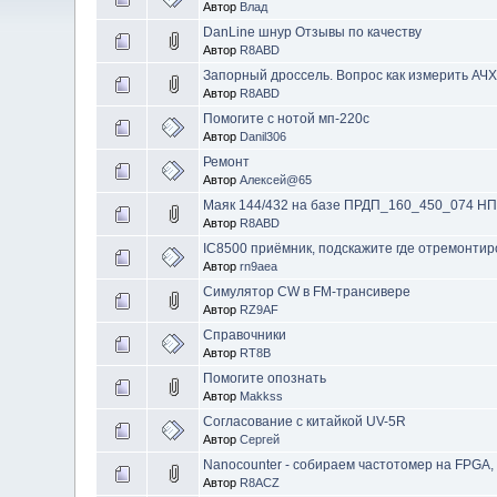
Автор
Влад
DanLine шнур Отзывы по качеству
Автор
R8ABD
Запорный дроссель. Вопрос как измерить АЧ
Автор
R8ABD
Помогите с нотой мп-220с
Автор
Danil306
Ремонт
Автор
Алексей@65
Маяк 144/432 на базе ПРДП_160_450_074 НП
Автор
R8ABD
IC8500 приёмник, подскажите где отремонтир
Автор
rn9aea
Симулятор CW в FM-трансивере
Автор
RZ9AF
Справочники
Автор
RT8B
Помогите опознать
Автор
Makkss
Согласование с китайкой UV-5R
Автор
Сергей
Nanocounter - собираем частотомер на FPGA, 
Автор
R8ACZ