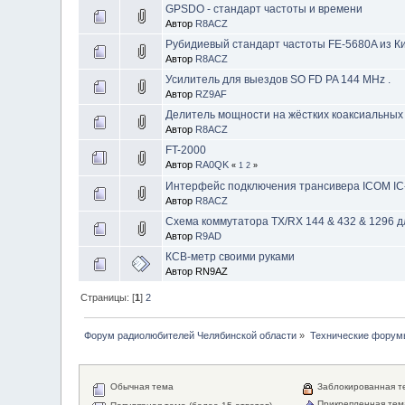
GPSDO - стандарт частоты и времени
Автор
R8ACZ
Рубидиевый стандарт частоты FE-5680A из К
Автор
R8ACZ
Усилитель для выездов SO FD PA 144 MHz .
Автор
RZ9AF
Делитель мощности на жёстких коаксиальных
Автор
R8ACZ
FT-2000
Автор
RA0QK
«
1
2
»
Интерфейс подключения трансивера ICOM IC-
Автор
R8ACZ
Схема коммутатора TX/RX 144 & 432 & 1296 д
Автор
R9AD
КСВ-метр своими руками
Автор RN9AZ
Страницы: [
1
]
2
Форум радиолюбителей Челябинской области
»
Технические форум
Обычная тема
Заблокированная т
Прикрепленная тем