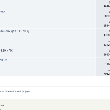
2629
итая
2824
2584
 линиях для 145 МГц
4780
1
6342
820 к ПК
2693
ля РА
3116
1
7052
ы
»
Технический форум
ема
а