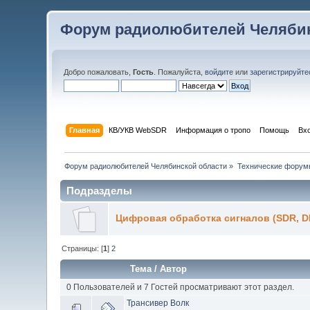
Форум радиолюбителей Челябин
Добро пожаловать,
Гость
. Пожалуйста,
войдите
или
зарегистрируйте
Главная
КВ/УКВ WebSDR
Информация о тропо
Помощь
Вх
Форум радиолюбителей Челябинской области
»
Технические форум
Подразделы
Цифровая обработка сигналов (SDR, 
Страницы: [
1
]
2
Тема
/
Автор
0 Пользователей и 7 Гостей просматривают этот раздел.
Трансивер Волк