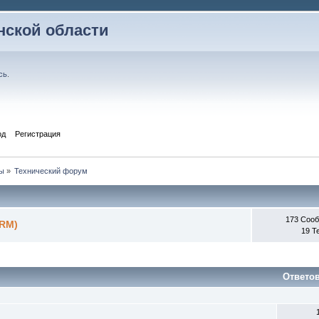
ской области
сь
.
од
Регистрация
ы
»
Технический форум
173 Соо
DRM)
19 Т
Ответо