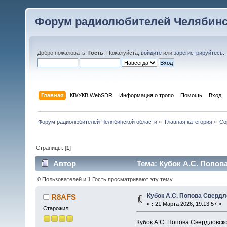
Форум радиолюбителей Челябинс
Добро пожаловать,
Гость
. Пожалуйста,
войдите
или
зарегистрируйтесь
.
Главная
КВ/УКВ WebSDR
Информация о тропо
Помощь
Вход
Форум радиолюбителей Челябинской области
»
Главная категория
»
Со
Страницы: [
1
]
Автор
Тема: Кубок А.С. Попов
0 Пользователей и 1 Гость просматривают эту тему.
Кубок А.С. Попова Свердл
R8AFS
«
:
21 Марта 2026, 19:13:57 »
Старожил
Кубок А.С. Попова Свердловско