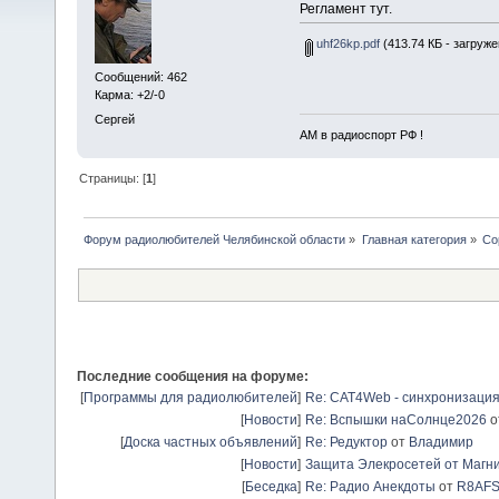
Регламент тут.
uhf26kp.pdf
(413.74 КБ - загруже
Сообщений: 462
Карма: +2/-0
Сергей
АМ в радиоспорт РФ !
Страницы: [
1
]
Форум радиолюбителей Челябинской области
»
Главная категория
»
Со
Последние сообщения на форуме:
[
Программы для радиолюбителей
]
Re: CAT4Web - синхронизаци
[
Новости
]
Re: Вспышки наСолнце2026
о
[
Доска частных объявлений
]
Re: Редуктор
от
Владимир
[
Новости
]
Защита Элекросетей от Магн
[
Беседка
]
Re: Радио Анекдоты
от
R8AF