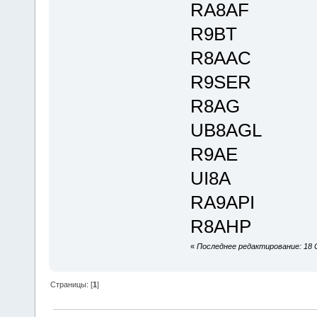
RA8AF
R9BT
R8AAC
R9SER
R8AG
UB8AGL
R9AE
UI8A
RA9API
R8AHP
«
Последнее редактирование: 18 
Страницы: [
1
]