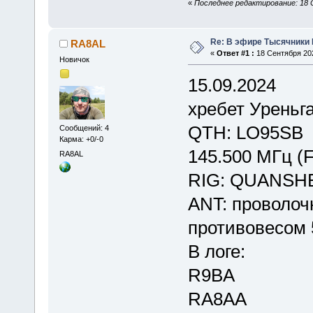
«
Последнее редактирование: 18 
Re: В эфире Тысячники
RA8AL
«
Ответ #1 :
18 Сентября 202
Новичок
15.09.2024
хребет Уреньга
QTH: LO95SB
Сообщений: 4
Карма: +0/-0
145.500 МГц (
RA8AL
RIG: QUANSH
ANT: проволоч
противовесом
В логе:
R9BA
RA8AA