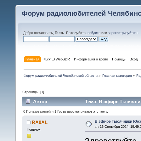
Форум радиолюбителей Челябинс
Добро пожаловать,
Гость
. Пожалуйста,
войдите
или
зарегистрируйтесь
.
Главная
КВ/УКВ WebSDR
Информация о тропо
Помощь
Вход
Форум радиолюбителей Челябинской области
»
Главная категория
»
Ра
Страницы: [
1
]
Автор
Тема: В эфире Тысячник
0 Пользователей и 1 Гость просматривают эту тему.
В эфире Тысячники Южн
RA8AL
«
:
16 Сентября 2024, 19:49:
Новичок
Здравствуйте, 