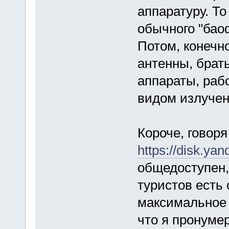
аппаратуру. То
обычного "бао
Потом, конечн
антенны, брат
аппараты, раб
видом излучен
Короче, говоря
https://disk.y
общедоступен,
туристов есть 
максимальное 
что я пронуме