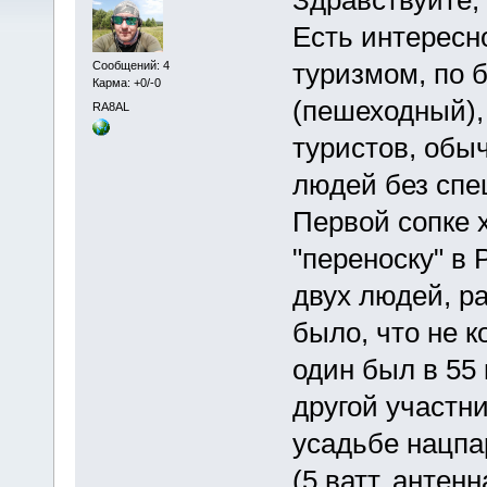
Есть интересн
туризмом, по 
Сообщений: 4
Карма: +0/-0
(пешеходный),
RA8AL
туристов, обы
людей без спе
Первой сопке 
"переноску" в
двух людей, р
было, что не 
один был в 55 
другой участн
усадьбе нацпа
(5 ватт, антенн