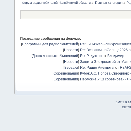
Форум радиолюбителей Челябинской области
»
Главная категория
»
Ра
Последние сообщения на форуме:
[
Программы для радиолюбителей
]
Re: CAT4Web - синхронизаци
[
Новости
]
Re: Вспышки наСолнце2026
о
[
Доска частных объявлений
]
Re: Редуктор
от
Владимир
[
Новости
]
Защита Элекросетей от Магн
[
Беседка
]
Re: Радио Анекдоты
от
R8AF
[
Соревнования
]
Кубок А.С. Попова Свердловск
[
Соревнования
]
Пермские УКВ соревнования и
SMF 2.0.1
XHTM