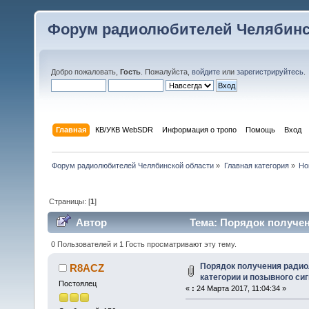
Форум радиолюбителей Челябинс
Добро пожаловать,
Гость
. Пожалуйста,
войдите
или
зарегистрируйтесь
.
Главная
КВ/УКВ WebSDR
Информация о тропо
Помощь
Вход
Форум радиолюбителей Челябинской области
»
Главная категория
»
Но
Страницы: [
1
]
Автор
Тема: Порядок получен
(Прочитано 73365 раз)
0 Пользователей и 1 Гость просматривают эту тему.
Порядок получения ради
R8ACZ
категории и позывного си
Постоялец
«
:
24 Марта 2017, 11:04:34 »