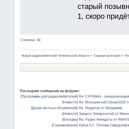
старый позывн
1, скоро придё
Страницы: [
1
]
Форум радиолюбителей Челябинской области
»
Главная категория
»
Но
Последние сообщения на форуме:
[
Программы для радиолюбителей
]
Re: CAT4Web - синхронизаци
[
Новости
]
Re: Вспышки наСолнце2026
о
[
Доска частных объявлений
]
Re: Редуктор
от
Владимир
[
Новости
]
Защита Элекросетей от Магн
[
Беседка
]
Re: Радио Анекдоты
от
R8AF
[
Соревнования
]
Кубок А.С. Попова Свердловск