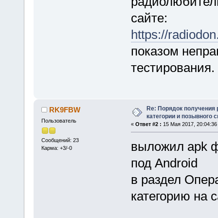
радиолюбитель
сайте:
https://radiodon.
показом непра
тестирования.
Re: Порядок получения
RK9FBW
категории и позывного 
Пользователь
«
Ответ #2 :
15 Мая 2017, 20:04:36
Сообщений: 23
выложил apk 
Карма: +3/-0
под Android
в раздел Опер
категорию на 