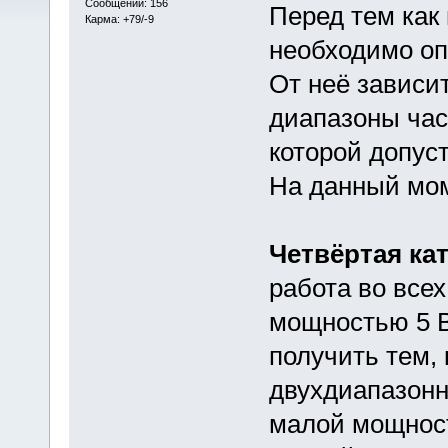
Сообщений: 156
Перед тем как
Карма: +79/-9
необходимо оп
От неё зависи
диапазоны час
которой допус
На данный мом
Четвёртая ка
работа во все
мощностью 5 В
получить тем,
двухдиапазонн
малой мощност