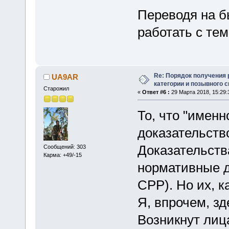
Переводя на б
работать с тем
Re: Порядок получения
UA9AR
категории и позывного 
Старожил
«
Ответ #6 :
29 Марта 2018, 15:29:
То, что "именно
доказательств
Доказательств
Сообщений: 303
Карма: +49/-15
нормативные д
СРР). Но их, к
Я, впрочем, з
Возникнут лиц