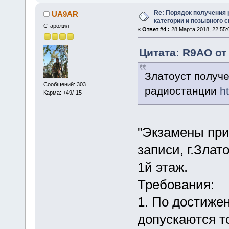
Re: Порядок получения
UA9AR
категории и позывного 
Старожил
«
Ответ #4 :
28 Марта 2018, 22:55:
Цитата: R9AO от 
Златоуст получ
Сообщений: 303
радиостанции
ht
Карма: +49/-15
"Экзамены при
записи, г.Злато
1й этаж.
Требования:
1. По достижен
допускаются т