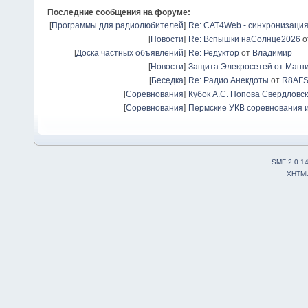
Последние сообщения на форуме:
[
Программы для радиолюбителей
]
Re: CAT4Web - синхронизаци
[
Новости
]
Re: Вспышки наСолнце2026
о
[
Доска частных объявлений
]
Re: Редуктор
от
Владимир
[
Новости
]
Защита Элекросетей от Магн
[
Беседка
]
Re: Радио Анекдоты
от
R8AF
[
Соревнования
]
Кубок А.С. Попова Свердловск
[
Соревнования
]
Пермские УКВ соревнования и
SMF 2.0.1
XHTM