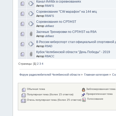
Канал #vhfdx в соревнованиях
Автор
R8AFS
Соревнование "CW марафон" на 144 мгц
Автор
R8AFS
Соревнования по СРТ/HST
Автор
ub8aez
Заочные Тренировки по СРТ/HST на R9A
Автор
ub8aez
В России киберспорт стал официальной спортивной
Автор
R9AD
Кубок Челябинской области "День Победы" - 2019
Автор
R8ACC
Страницы: [
1
]
2
3
4
Форум радиолюбителей Челябинской области
»
Главная категория
»
Со
Обычная тема
Заблокированная тема
Прикрепленная тема
Популярная тема (более 15 ответов)
Голосование
Очень популярная тема (более 25 ответов)