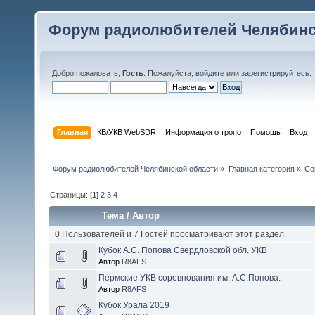
Форум радиолюбителей Челябинс
Добро пожаловать,
Гость
. Пожалуйста,
войдите
или
зарегистрируйтесь
.
Главная
КВ/УКВ WebSDR
Информация о тропо
Помощь
Вход
Форум радиолюбителей Челябинской области
»
Главная категория
»
Со
Страницы: [
1
]
2
3
4
Тема
/
Автор
0 Пользователей и 7 Гостей просматривают этот раздел.
Кубок А.С. Попова Свердловской обл. УКВ
Автор
R8AFS
Пермские УКВ соревнования им. А.С.Попова.
Автор
R8AFS
Кубок Урала 2019