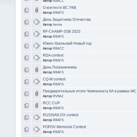
Автор
R8ACC
О контесте ВС УКВ
Автор
R8AFS
День Защитника Отечества
Автор
Антон
RF-CHAMP-SSB 2023
Автор
R8AFS
Южно-Уральский Новый год
Автор
R8ACC
RDA contest
Автор
R8AFS
День Пограничника
Автор
R8AFS
CQ-M contest
Автор
R8AFS
Предварительные итоги Чемпионата 9А в рамках М
Автор
RV9AJ
RCC CUP
Автор
R8AFS
RUSSIAN DX contest
Автор
R8AFS
POPOV Memorial Contest
Автор
R8AFS