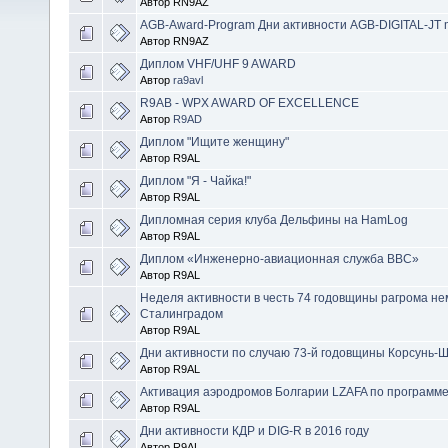
Автор RN9AZ
AGB-Award-Program Дни активности AGB-DIGITAL-JT 
Автор RN9AZ
Диплом VHF/UHF 9 AWARD
Автор
ra9avl
R9AB - WPX AWARD OF EXCELLENCE
Автор
R9AD
Диплом "Ищите женщину"
Автор R9AL
Диплом "Я - Чайка!"
Автор R9AL
Дипломная серия клуба Дельфины на HamLog
Автор R9AL
Диплом «Инженерно-авиационная служба ВВС»
Автор R9AL
Неделя активности в честь 74 годовщины рагрома не
Сталинградом
Автор R9AL
Дни активности по случаю 73-й годовщины Корсунь-
Автор R9AL
Активация аэродромов Болгарии LZAFA по программе
Автор R9AL
Дни активности КДР и DIG-R в 2016 году
Автор R9AL