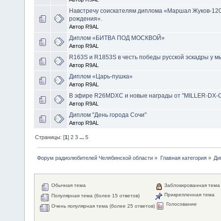
Навстречу соискателям диплома «Маршал Жуков-120
рождения».
Автор R9AL
Диплом «БИТВА ПОД МОСКВОЙ»
Автор R9AL
R163S и R1853S в честь победы русской эскадры у 
Автор R9AL
Диплом «Царь-пушка»
Автор R9AL
В эфире R26MDXC и новые награды от "MILLER-DX-
Автор R9AL
Диплом "День города Сочи"
Автор R9AL
Страницы: [
1
]
2
3
...
5
Форум радиолюбителей Челябинской области
»
Главная категория
»
Ди
Обычная тема
Заблокированная тема
Прикрепленная тема
Популярная тема (более 15 ответов)
Голосование
Очень популярная тема (более 25 ответов)