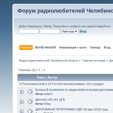
Форум радиолюбителей Челябинс
Добро пожаловать,
Гость
. Пожалуйста,
войдите
или
зарегистрируйтесь
.
Главная
КВ/УКВ WebSDR
Информация о тропо
Помощь
Вход
Форум радиолюбителей Челябинской области
»
Главная категория
»
Ди
Страницы: [
1
]
2
3
...
5
Тема
/
Автор
0 Пользователей и 16 Гостей просматривают этот раздел.
Большой сравочник по радиолюбительским диплома
Автор
ua3pno
Диплом 140 лет ЦГБ
Автор
rk9ay
ДИПЛОМНАЯ ПРОГРАММА ОДР. 26 мая 2018 года