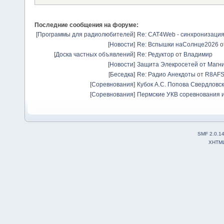
Последние сообщения на форуме:
[
Программы для радиолюбителей
]
Re: CAT4Web - синхронизаци
[
Новости
]
Re: Вспышки наСолнце2026
о
[
Доска частных объявлений
]
Re: Редуктор
от
Владимир
[
Новости
]
Защита Элекросетей от Магн
[
Беседка
]
Re: Радио Анекдоты
от
R8AF
[
Соревнования
]
Кубок А.С. Попова Свердловск
[
Соревнования
]
Пермские УКВ соревнования и
SMF 2.0.1
XHTM