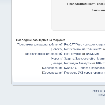
Продолжительность сесси
Запомнит
Последние сообщения на форуме:
[
Программы для радиолюбителей
]
Re: CAT4Web - синхронизаци
[
Новости
]
Re: Вспышки наСолнце2026
о
[
Доска частных объявлений
]
Re: Редуктор
от
Владимир
[
Новости
]
Защита Элекросетей от Магн
[
Беседка
]
Re: Радио Анекдоты
от
R8AF
[
Соревнования
]
Кубок А.С. Попова Свердловск
[
Соревнования
]
Пермские УКВ соревнования и
SMF 2.0.1
XHTM