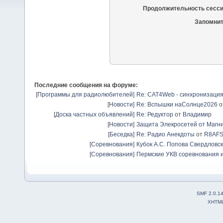
Продолжительность сесси
Запомнит
Последние сообщения на форуме:
[
Программы для радиолюбителей
]
Re: CAT4Web - синхронизаци
[
Новости
]
Re: Вспышки наСолнце2026
о
[
Доска частных объявлений
]
Re: Редуктор
от
Владимир
[
Новости
]
Защита Элекросетей от Магн
[
Беседка
]
Re: Радио Анекдоты
от
R8AF
[
Соревнования
]
Кубок А.С. Попова Свердловск
[
Соревнования
]
Пермские УКВ соревнования и
SMF 2.0.1
XHTM