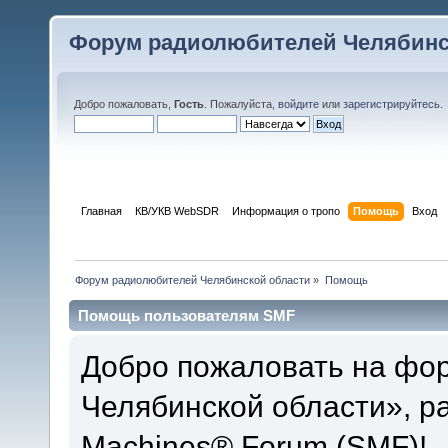
Форум радиолюбителей Челябинс
Добро пожаловать,
Гость
. Пожалуйста,
войдите
или
зарегистрируйтесь
.
Главная
КВ/УКВ WebSDR
Информация о тропо
Помощь
Вход
Форум радиолюбителей Челябинской области
»
Помощь
Помощь пользователям SMF
Добро пожаловать на фо
Челябинской области», р
Machines® Forum (SMF)!