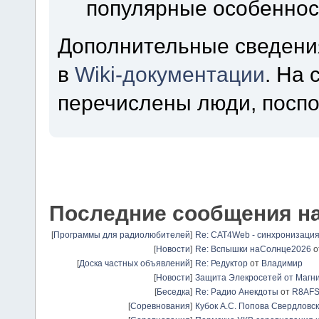
популярные особеннос
Дополнительные сведени
в
Wiki-документации
. На
перечислены люди, посп
Последние сообщения н
[
Программы для радиолюбителей
]
Re: CAT4Web - синхронизаци
[
Новости
]
Re: Вспышки наСолнце2026
о
[
Доска частных объявлений
]
Re: Редуктор
от
Владимир
[
Новости
]
Защита Элекросетей от Магн
[
Беседка
]
Re: Радио Анекдоты
от
R8AF
[
Соревнования
]
Кубок А.С. Попова Свердловск