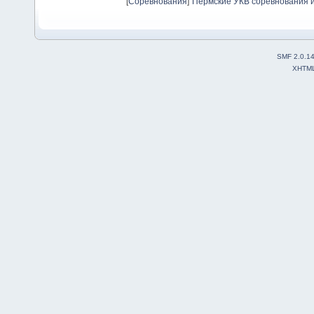
[
Соревнования
]
Пермские УКВ соревнования и
SMF 2.0.1
XHTM