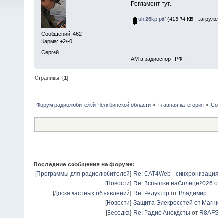
Регламент тут.
uhf26kp.pdf
(413.74 КБ - загруже
Сообщений: 462
Карма: +2/-0
Сергей
АМ в радиоспорт РФ !
Страницы: [
1
]
Форум радиолюбителей Челябинской области
»
Главная категория
»
Со
Последние сообщения на форуме:
[
Программы для радиолюбителей
]
Re: CAT4Web - синхронизаци
[
Новости
]
Re: Вспышки наСолнце2026
о
[
Доска частных объявлений
]
Re: Редуктор
от
Владимир
[
Новости
]
Защита Элекросетей от Магн
[
Беседка
]
Re: Радио Анекдоты
от
R8AF