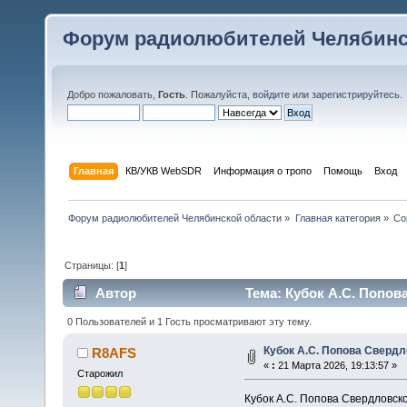
Форум радиолюбителей Челябинс
Добро пожаловать,
Гость
. Пожалуйста,
войдите
или
зарегистрируйтесь
.
Главная
КВ/УКВ WebSDR
Информация о тропо
Помощь
Вход
Форум радиолюбителей Челябинской области
»
Главная категория
»
Со
Страницы: [
1
]
Автор
Тема: Кубок А.С. Попов
0 Пользователей и 1 Гость просматривают эту тему.
Кубок А.С. Попова Свердл
R8AFS
«
:
21 Марта 2026, 19:13:57 »
Старожил
Кубок А.С. Попова Свердловско