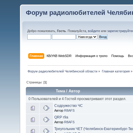
Форум радиолюбителей Челябин
Добро пожаловать,
Гость
. Пожалуйста,
войдите
или
зарегистрируйте
Главная
КВ/УКВ WebSDR
Информация о тропо
Помощь
Вх
Форум радиолюбителей Челябинской области
»
Главная категория
»
Страницы: [
1
]
Тема
/
Автор
0 Пользователей и 4 Гостей просматривают этот раздел.
Содружество ЧС
Автор
R8AFS
QRP r9a
Автор
R8AFS
Треугольник ЧЕТ (Челябинск-Екатеринбург-Тю