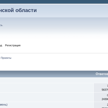
ской области
сь
.
од
Регистрация
Проекты
Ответо
5637
2430
мень)