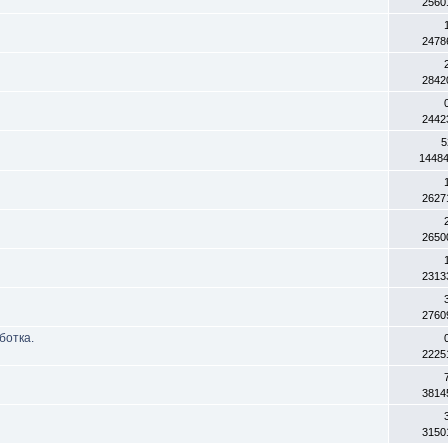
2560
2478
2842
2442
5
1448
2627
2650
2313
2760
ботка.
2225
3814
3150