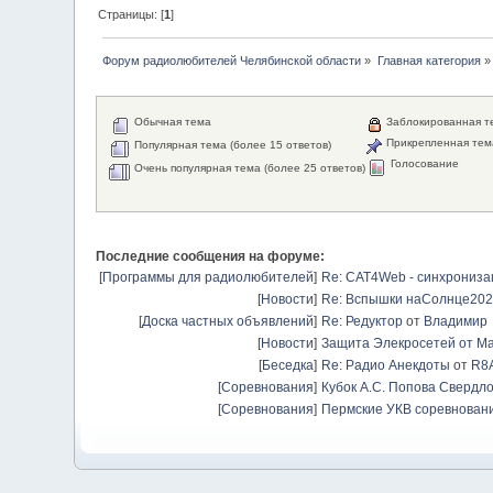
Страницы: [
1
]
Форум радиолюбителей Челябинской области
»
Главная категория
»
Обычная тема
Заблокированная т
Прикрепленная тем
Популярная тема (более 15 ответов)
Голосование
Очень популярная тема (более 25 ответов)
Последние сообщения на форуме:
[
Программы для радиолюбителей
]
Re: CAT4Web - синхрониз
[
Новости
]
Re: Вспышки наСолнце20
[
Доска частных объявлений
]
Re: Редуктор
от
Владимир
[
Новости
]
Защита Элекросетей от Ма
[
Беседка
]
Re: Радио Анекдоты
от
R8
[
Соревнования
]
Кубок А.С. Попова Свердло
[
Соревнования
]
Пермские УКВ соревновани