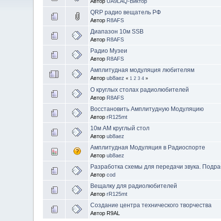
Автор
UA9LAQ-Виктор
QRP радио вещатель РФ
Автор
R8AFS
Диапазон 10м SSB
Автор
R8AFS
Радио Музеи
Автор
R8AFS
Амплитудная модуляция любителям
Автор
ub8aez
«
1
2
3
4
»
О круглых столах радиолюбителей
Автор
R8AFS
Восстановить Амплитудную Модуляцию
Автор
rR125mt
10м АМ круглый стол
Автор
ub8aez
Амплитудная Модуляция в Радиоспорте
Автор
ub8aez
Разработка схемы для передачи звука. Подра
Автор
cod
Вещалку для радиолюбителей
Автор
rR125mt
Создание центра технического творчества
Автор R9AL