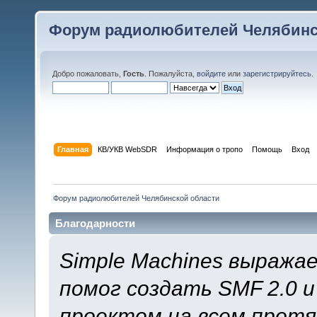
Форум радиолюбителей Челябинс
Добро пожаловать,
Гость
. Пожалуйста,
войдите
или
зарегистрируйтесь
.
Главная
КВ/УКВ WebSDR
Информация о тропо
Помощь
Вход
Форум радиолюбителей Челябинской области
Благодарности
Simple Machines выража
помог создать SMF 2.0 
проектом на всем протя