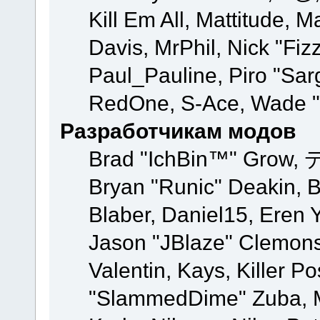
Kill Em All, Mattitude, M
Davis, MrPhil, Nick "Fiz
Paul_Pauline, Piro "Sar
RedOne, S-Ace, Wade "
Разработчикам модов
Brad "IchBin™" Grow, 
Bryan "Runic" Deakin, 
Blaber, Daniel15, Eren 
Jason "JBlaze" Clemons
Valentin, Kays, Killer P
"SlammedDime" Zuba, M