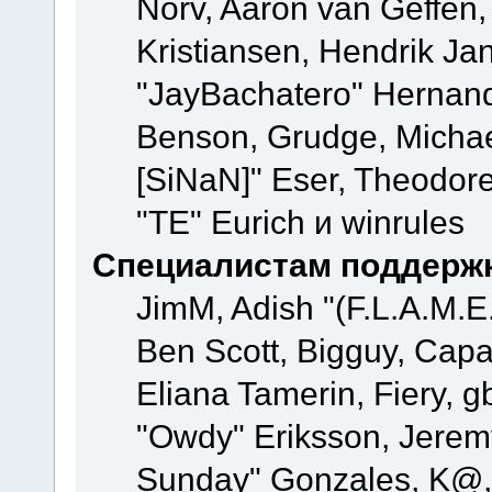
Norv, Aaron van Geffen,
Kristiansen, Hendrik Ja
"JayBachatero" Hernand
Benson, Grudge, Michael
[SiNaN]" Eser, Theodore
"TE" Eurich и winrules
Специалистам поддерж
JimM, Adish "(F.L.A.M.E.
Ben Scott, Bigguy, Cap
Eliana Tamerin, Fiery, g
"Owdy" Eriksson, Jeremy 
Sunday" Gonzales, K@, 