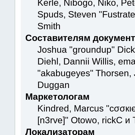
Kerle, Nibogo, Niko, Pet
Spuds, Steven "Fustrate
Smith
Составителям докумен
Joshua "groundup" Dicke
Diehl, Dannii Willis, e
"akabugeyes" Thorsen, J
Duggan
Маркетологам
Kindred, Marcus "cσσкι
[n3rve]" Otowo, rickC и
Локализаторам