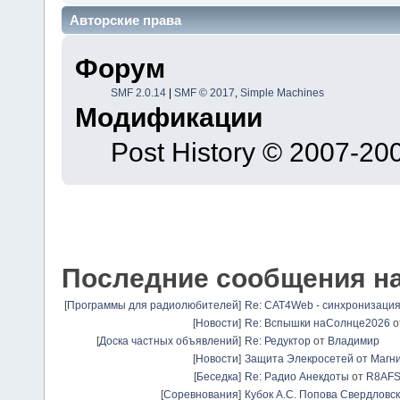
Авторские права
Форум
SMF 2.0.14
|
SMF © 2017
,
Simple Machines
Модификации
Post History © 2007-2
Последние сообщения н
[
Программы для радиолюбителей
]
Re: CAT4Web - синхронизаци
[
Новости
]
Re: Вспышки наСолнце2026
о
[
Доска частных объявлений
]
Re: Редуктор
от
Владимир
[
Новости
]
Защита Элекросетей от Магн
[
Беседка
]
Re: Радио Анекдоты
от
R8AF
[
Соревнования
]
Кубок А.С. Попова Свердловск