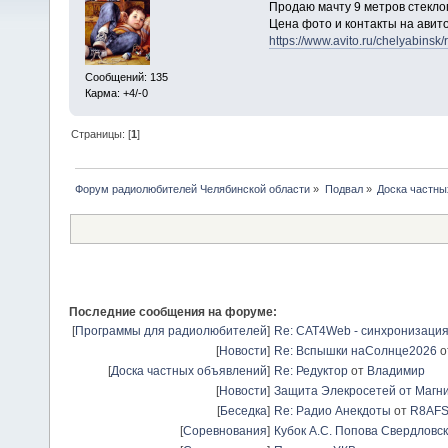
Продаю мачту 9 метров стекло
Цена фото и контакты на авито
https://www.avito.ru/chelyabins
Сообщений: 135
Карма: +4/-0
Страницы: [
1
]
Форум радиолюбителей Челябинской области
»
Подвал
»
Доска частны
Последние сообщения на форуме:
[
Программы для радиолюбителей
]
Re: CAT4Web - синхронизаци
[
Новости
]
Re: Вспышки наСолнце2026
о
[
Доска частных объявлений
]
Re: Редуктор
от
Владимир
[
Новости
]
Защита Элекросетей от Магн
[
Беседка
]
Re: Радио Анекдоты
от
R8AF
[
Соревнования
]
Кубок А.С. Попова Свердловск