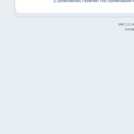
[
Соревнования
]
Пермские УКВ соревнования и
SMF 2.0.1
XHTM