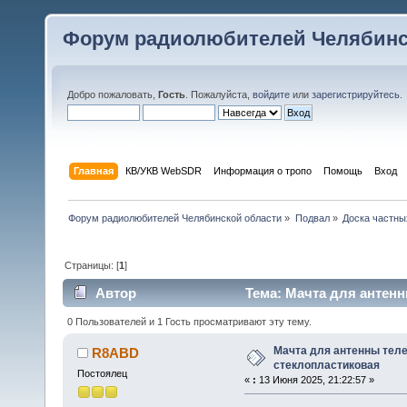
Форум радиолюбителей Челябинс
Добро пожаловать,
Гость
. Пожалуйста,
войдите
или
зарегистрируйтесь
.
Главная
КВ/УКВ WebSDR
Информация о тропо
Помощь
Вход
Форум радиолюбителей Челябинской области
»
Подвал
»
Доска частны
Страницы: [
1
]
Автор
Тема: Мачта для антенн
0 Пользователей и 1 Гость просматривают эту тему.
Мачта для антенны тел
R8ABD
стеклопластиковая
Постоялец
«
:
13 Июня 2025, 21:22:57 »