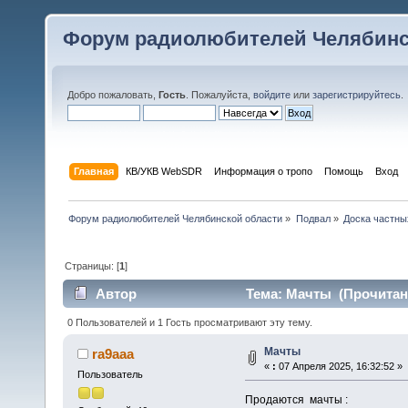
Форум радиолюбителей Челябинс
Добро пожаловать,
Гость
. Пожалуйста,
войдите
или
зарегистрируйтесь
.
Главная
КВ/УКВ WebSDR
Информация о тропо
Помощь
Вход
Форум радиолюбителей Челябинской области
»
Подвал
»
Доска частны
Страницы: [
1
]
Автор
Тема: Мачты (Прочитано
0 Пользователей и 1 Гость просматривают эту тему.
Мачты
ra9aaa
«
:
07 Апреля 2025, 16:32:52 »
Пользователь
Продаются мачты :