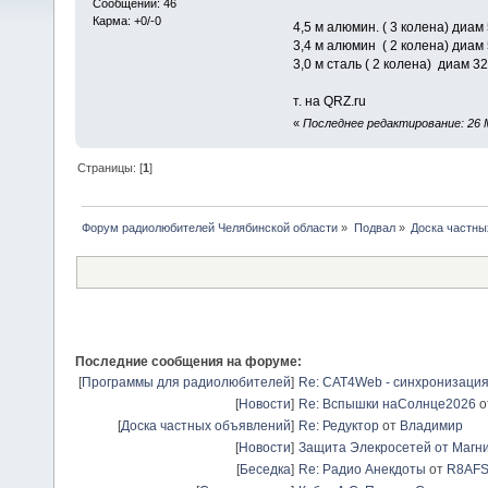
Сообщений: 46
Карма: +0/-0
4,5 м алюмин. ( 3 колена) диа
3,4 м алюмин ( 2 колена) диам
3,0 м сталь ( 2 колена) диам
т. на QRZ.ru
«
Последнее редактирование: 26 М
Страницы: [
1
]
Форум радиолюбителей Челябинской области
»
Подвал
»
Доска частны
Последние сообщения на форуме:
[
Программы для радиолюбителей
]
Re: CAT4Web - синхронизаци
[
Новости
]
Re: Вспышки наСолнце2026
о
[
Доска частных объявлений
]
Re: Редуктор
от
Владимир
[
Новости
]
Защита Элекросетей от Магн
[
Беседка
]
Re: Радио Анекдоты
от
R8AF