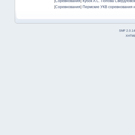
[
Соревнования
]
Кубок А.С. Попова Свердловск
[
Соревнования
]
Пермские УКВ соревнования и
SMF 2.0.1
XHTM