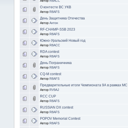
Автор
R8ACC
О контесте ВС УКВ
Автор
R8AFS
День Защитника Отечества
Автор
Антон
RF-CHAMP-SSB 2023
Автор
R8AFS
Южно-Уральский Новый год
Автор
R8ACC
RDA contest
Автор
R8AFS
День Пограничника
Автор
R8AFS
CQ-M contest
Автор
R8AFS
Предварительные итоги Чемпионата 9А в рамках М
Автор
RV9AJ
RCC CUP
Автор
R8AFS
RUSSIAN DX contest
Автор
R8AFS
POPOV Memorial Contest
Автор
R8AFS