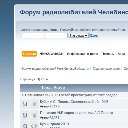
Форум радиолюбителей Челябинс
Добро пожаловать,
Гость
. Пожалуйста,
войдите
или
зарегистрируйтесь
.
Главная
КВ/УКВ WebSDR
Информация о тропо
Помощь
Вход
Форум радиолюбителей Челябинской области
»
Главная категория
»
Со
Страницы: [
1
]
2
3
4
Тема
/
Автор
0 Пользователей и 12 Гостей просматривают этот раздел.
Кубок А.С. Попова Свердловской обл. УКВ
Автор
R8AFS
Пермские УКВ соревнования им. А.С.Попова.
Автор
R8AFS
Кубок Урала 2019