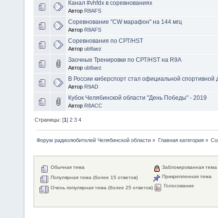
Канал #vhfdx в соревнованиях
Автор
R8AFS
Соревнование "CW марафон" на 144 мгц
Автор
R8AFS
Соревнования по СРТ/HST
Автор
ub8aez
Заочные Тренировки по СРТ/HST на R9A
Автор
ub8aez
В России киберспорт стал официальной спортивной
Автор
R9AD
Кубок Челябинской области "День Победы" - 2019
Автор
R8ACC
Страницы: [
1
]
2
3
4
Форум радиолюбителей Челябинской области
»
Главная категория
»
Со
Обычная тема
Заблокированная тема
Прикрепленная тема
Популярная тема (более 15 ответов)
Голосование
Очень популярная тема (более 25 ответов)