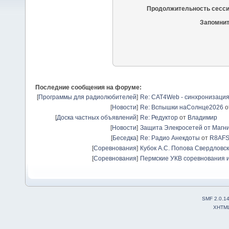
Продолжительность сесси
Запомнит
Последние сообщения на форуме:
[
Программы для радиолюбителей
]
Re: CAT4Web - синхронизаци
[
Новости
]
Re: Вспышки наСолнце2026
о
[
Доска частных объявлений
]
Re: Редуктор
от
Владимир
[
Новости
]
Защита Элекросетей от Магн
[
Беседка
]
Re: Радио Анекдоты
от
R8AF
[
Соревнования
]
Кубок А.С. Попова Свердловск
[
Соревнования
]
Пермские УКВ соревнования и
SMF 2.0.1
XHTM