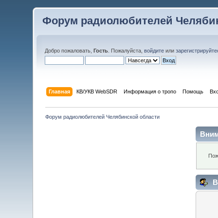
Форум радиолюбителей Челябин
Добро пожаловать,
Гость
. Пожалуйста,
войдите
или
зарегистрируйте
Главная
КВ/УКВ WebSDR
Информация о тропо
Помощь
Вх
Форум радиолюбителей Челябинской области
Вним
Пож
В