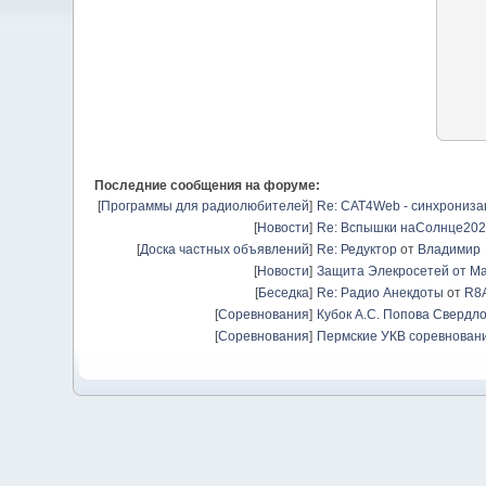
Последние сообщения на форуме:
[
Программы для радиолюбителей
]
Re: CAT4Web - синхрониз
[
Новости
]
Re: Вспышки наСолнце20
[
Доска частных объявлений
]
Re: Редуктор
от
Владимир
[
Новости
]
Защита Элекросетей от Ма
[
Беседка
]
Re: Радио Анекдоты
от
R8
[
Соревнования
]
Кубок А.С. Попова Свердло
[
Соревнования
]
Пермские УКВ соревновани