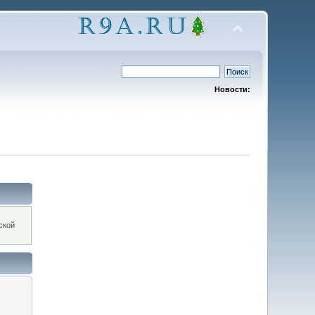
Новости:
ской