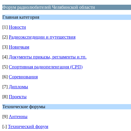
Форум радиолюбителей Челябинской области
Главная категория
[1]
Новости
[2]
Радиоэкспедиции и путешествия
[3]
Новичкам
[4]
Документы приказы, регламенты и.тп.
[5]
Спортивная радиопеленгация (СРП)
[6]
Соревнования
[7]
Дипломы
[8]
Проекты
Технические форумы
[9]
Антенны
[-]
Технический форум