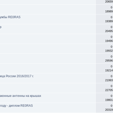
20659
0
18989
службы RE0RAS
0
19389
р
0
20495
0
19496
0
19932
0
29596
0
19214
ица России 2016/2017 г.
0
21993
0
22705
законные антенны на крышах
0
19801
 году - диплом RE0RAS
0
20319