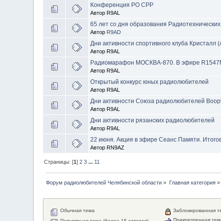
Конференция РО СРР
Автор R9AL
65 лет со дня образования Радиотехнических
Автор
R9AD
Дни активности спортивного клуба Кристалл (
Автор R9AL
Радиомарафон МОСКВА-870. В эфире R1547M 
Автор R9AL
Открытый конкурс юных радиолюбителей
Автор R9AL
Дни активности Союза радиолюбителей Воо
Автор R9AL
Дни активности рязанских радиолюбителей
Автор R9AL
22 июня. Акция в эфире Сеанс Памяти. Итог
Автор RN9AZ
Страницы: [
1
]
2
3
...
11
Форум радиолюбителей Челябинской области
»
Главная категория
»
Обычная тема
Заблокированная т
Прикрепленная тем
Популярная тема (более 15 ответов)