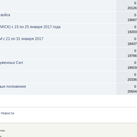
0
20126
 войск
0
19097
ARCK) с 15 по 25 января 2017 года
0
19203
с 21 по 31 января 2017
0
18437
0
19766
руженных Сил
0
18919
0
20336
овые положения
0
20504
Новости
ема
а