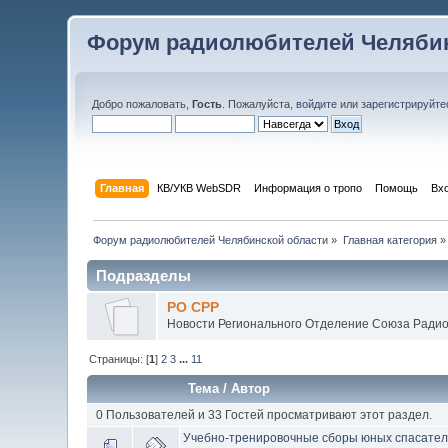
Форум радиолюбителей Челябин
Добро пожаловать,
Гость
. Пожалуйста,
войдите
или
зарегистрируйте
Главная
КВ/УКВ WebSDR
Информация о тропо
Помощь
Вх
Форум радиолюбителей Челябинской области
»
Главная категория
»
Подразделы
РО СРР
Новости Регионального Отделение Союза Радио
Страницы: [
1
]
2
3
...
11
Тема
/
Автор
0 Пользователей и 33 Гостей просматривают этот раздел.
Учебно-тренировочные сборы юных спасател