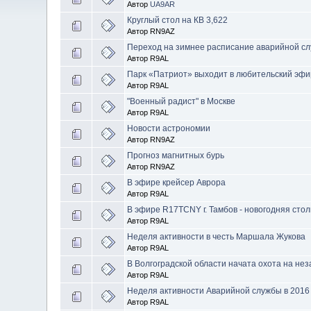
Автор
UA9AR
Круглый стол на КВ 3,622
Автор RN9AZ
Переход на зимнее расписание аварийной 
Автор R9AL
Парк «Патриот» выходит в любительский эфи
Автор R9AL
"Военный радист" в Москве
Автор R9AL
Новости астрономии
Автор RN9AZ
Прогноз магнитных бурь
Автор RN9AZ
В эфире крейсер Аврора
Автор R9AL
В эфире R17TCNY г. Тамбов - новогодняя стол
Автор R9AL
Неделя активности в честь Маршала Жукова
Автор R9AL
В Волгоградской области начата охота на не
Автор R9AL
Неделя активности Аварийной службы в 2016
Автор R9AL