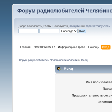
Форум радиолюбителей Челябинс
Добро пожаловать,
Гость
. Пожалуйста,
войдите
или
зарегистрируйтесь
.
Главная
КВ/УКВ WebSDR
Информация о тропо
Помощь
Вход
Форум радиолюбителей Челябинской области
»
Вход
Вход
Имя пользовател
Парол
Продолжительность сесси
Запомнит