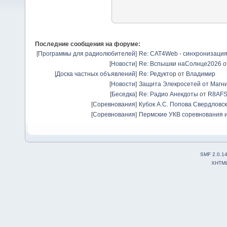
Последние сообщения на форуме:
[
Программы для радиолюбителей
]
Re: CAT4Web - синхронизаци
[
Новости
]
Re: Вспышки наСолнце2026
о
[
Доска частных объявлений
]
Re: Редуктор
от
Владимир
[
Новости
]
Защита Элекросетей от Магн
[
Беседка
]
Re: Радио Анекдоты
от
R8AF
[
Соревнования
]
Кубок А.С. Попова Свердловск
[
Соревнования
]
Пермские УКВ соревнования и
SMF 2.0.1
XHTM