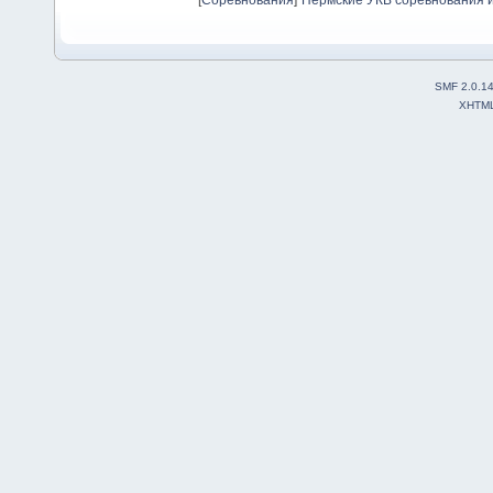
[
Соревнования
]
Пермские УКВ соревнования и
SMF 2.0.1
XHTM