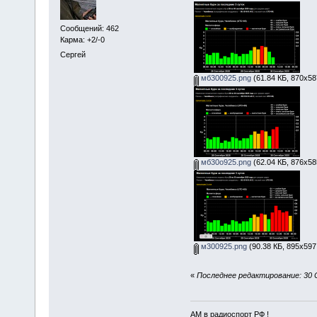
Сообщений: 462
Карма: +2/-0
Сергей
мб300925.png
(61.84 КБ, 870x58
мб30о925.png
(62.04 КБ, 876x58
м300925.png
(90.38 КБ, 895x597
«
Последнее редактирование: 30 
АМ в радиоспорт РФ !