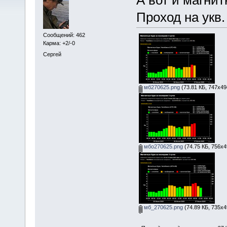
Проход на укв.
Сообщений: 462
Карма: +2/-0
Сергей
мб270625.png
(73.81 КБ, 747x49
мбо270625.png
(74.75 КБ, 756x4
мб_270625.png
(74.89 КБ, 735x4