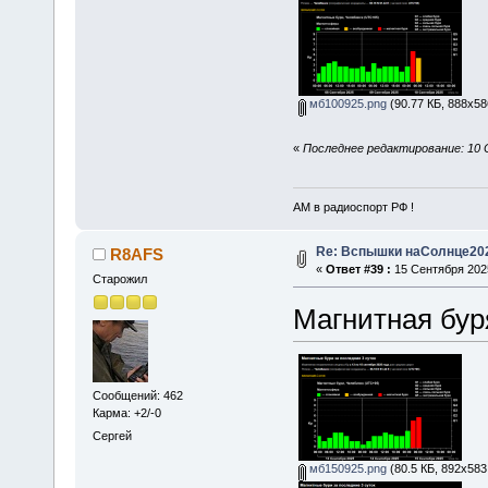
мб100925.png
(90.77 КБ, 888x58
«
Последнее редактирование: 10 
АМ в радиоспорт РФ !
Re: Вспышки наСолнце20
R8AFS
«
Ответ #39 :
15 Сентября 2025
Старожил
Магнитная бур
Сообщений: 462
Карма: +2/-0
Сергей
мб150925.png
(80.5 КБ, 892x583