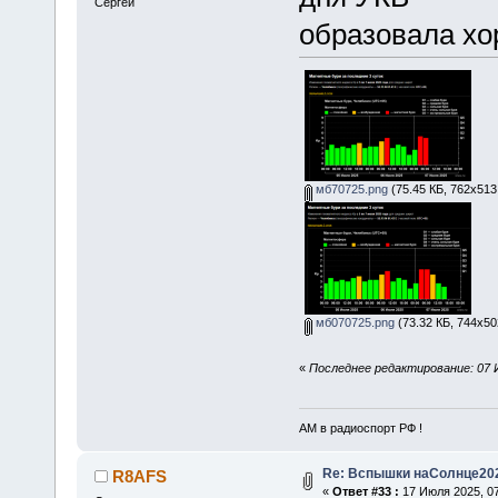
Сергей
образовала хо
мб70725.png
(75.45 КБ, 762x513
мб070725.png
(73.32 КБ, 744x50
«
Последнее редактирование: 07 
АМ в радиоспорт РФ !
Re: Вспышки наСолнце20
R8AFS
«
Ответ #33 :
17 Июля 2025, 07