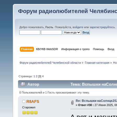
Форум радиолюбителей Челябинс
Добро пожаловать,
Гость
. Пожалуйста,
войдите
или
зарегистрируйтесь
.
Главная
КВ/УКВ WebSDR
Информация о тропо
Помощь
Вход
Форум радиолюбителей Челябинской области
»
Главная категория
»
Но
Страницы:
1
2
[
3
]
4
Автор
Тема: Вспышки наСолнц
0 Пользователей и 1 Гость просматривают эту тему.
Re: Вспышки наСолнце20
R8AFS
«
Ответ #30 :
27 Июня 2025, 08
Старожил
А вот и магнит