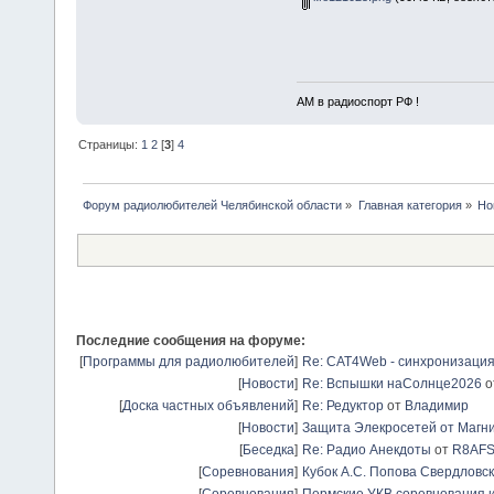
АМ в радиоспорт РФ !
Страницы:
1
2
[
3
]
4
Форум радиолюбителей Челябинской области
»
Главная категория
»
Но
Последние сообщения на форуме:
[
Программы для радиолюбителей
]
Re: CAT4Web - синхронизаци
[
Новости
]
Re: Вспышки наСолнце2026
о
[
Доска частных объявлений
]
Re: Редуктор
от
Владимир
[
Новости
]
Защита Элекросетей от Магн
[
Беседка
]
Re: Радио Анекдоты
от
R8AF
[
Соревнования
]
Кубок А.С. Попова Свердловск