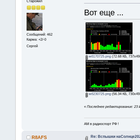
Старожил
Вот еще ...
Сообщений: 462
Карма: +2/-0
Сергей
мб170725.png
(72.68 КБ, 737x49
мб230725.png
(56.34 КБ, 730x49
«
Последнее редактирование: 23 
АМ в радиоспорт РФ !
Re: Вспышки наСолнце20
R8AFS