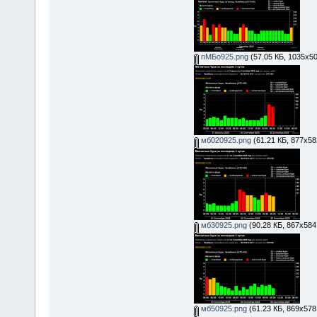
пМБо925.png
(57.05 КБ, 1035x50
мб020925.png
(61.21 КБ, 877x58
мб30925.png
(90.28 КБ, 867x584
мб50925.png
(61.23 КБ, 869x578