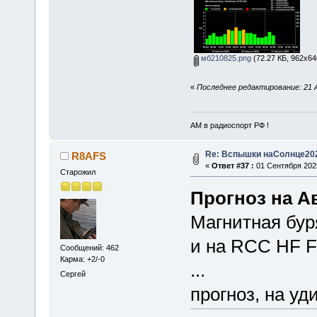
мб210825.png
(72.27 КБ, 962x64
«
Последнее редактирование: 21 
АМ в радиоспорт РФ !
Re: Вспышки наСолнце20
R8AFS
«
Ответ #37 :
01 Сентября 2025
Старожил
Прогноз на Ав
Магнитная буря
и на RCC HF Fi
Сообщений: 462
Карма: +2/-0
...
Сергей
прогноз, на уд