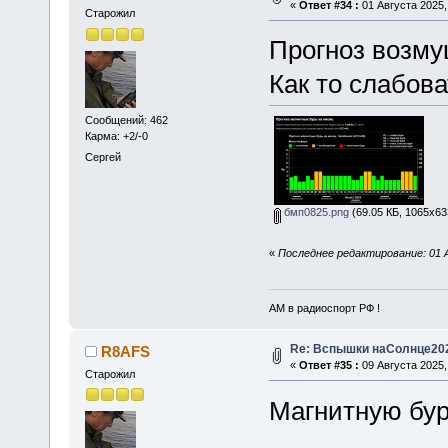
«
Ответ #34 :
01 Августа 2025,
Старожил
Прогноз возмущ
Как то слабоват
Сообщений: 462
Карма: +2/-0
Сергей
бмп0825.png
(69.05 КБ, 1065x63
«
Последнее редактирование: 01 
АМ в радиоспорт РФ !
Re: Вспышки наСолнце20
R8AFS
«
Ответ #35 :
09 Августа 2025,
Старожил
Магнитную бурю
...