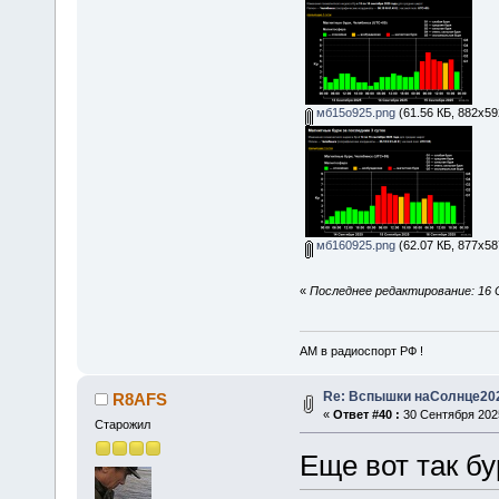
мб15о925.png
(61.56 КБ, 882x59
мб160925.png
(62.07 КБ, 877x58
«
Последнее редактирование: 16 
АМ в радиоспорт РФ !
Re: Вспышки наСолнце20
R8AFS
«
Ответ #40 :
30 Сентября 2025
Старожил
Еще вот так бур