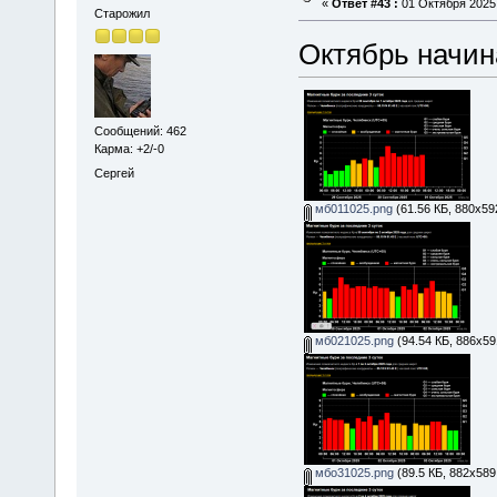
«
Ответ #43 :
01 Октября 2025,
Старожил
Октябрь начина
Сообщений: 462
Карма: +2/-0
Сергей
мб011025.png
(61.56 КБ, 880x59
мб021025.png
(94.54 КБ, 886x59
мбо31025.png
(89.5 КБ, 882x589