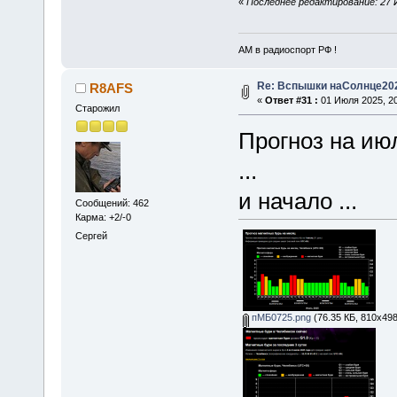
«
Последнее редактирование: 27 
АМ в радиоспорт РФ !
Re: Вспышки наСолнце20
R8AFS
«
Ответ #31 :
01 Июля 2025, 20
Старожил
Прогноз на ию
...
и начало ...
Сообщений: 462
Карма: +2/-0
Сергей
пМБ0725.png
(76.35 КБ, 810x498