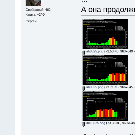
А она продолжи
Сообщений: 462
Карма: +2/-0
Сергей
мб8825.png
(72.53 КБ, 963x649 
мб9825.png
(73.71 КБ, 966x645 
мб10825.png
(73.38 КБ, 963x648