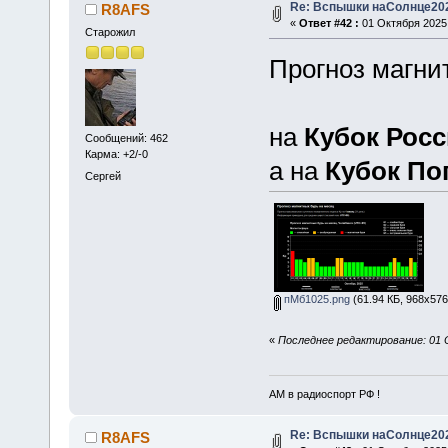
Re: Вспышки наСолнце20
R8AFS
«
Ответ #42 :
01 Октября 2025,
Старожил
Прогноз магни
на
Кубок Рос
Сообщений: 462
Карма: +2/-0
а на
Кубок По
Сергей
пМб1025.png
(61.94 КБ, 968x576
«
Последнее редактирование: 01 
АМ в радиоспорт РФ !
Re: Вспышки наСолнце20
R8AFS