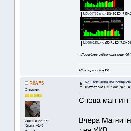
МБо60725.png
(109.96 КБ, 735x5
Мб060725.png
(56.71 КБ, 723x38
«
Последнее редактирование: 06 
АМ в радиоспорт РФ !
Re: Вспышки наСолнце20
R8AFS
«
Ответ #32 :
07 Июля 2025, 09
Старожил
Снова магнитна
Вчера Магнитн
Сообщений: 462
Карма: +2/-0
дня УКВ