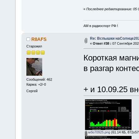
«
Последнее редактирование: 05 
АМ в радиоспорт РФ !
Re: Вспышки наСолнце20
R8AFS
«
Ответ #38 :
07 Сентября 2025
Старожил
Короткая магни
в разгар конте
Сообщений: 462
Карма: +2/-0
+ и 10.09.25 в
Сергей
мбо70925.png
(61.14 КБ, 872x57