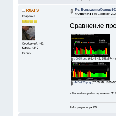
Re: Вспышки наСолнце20
R8AFS
«
Ответ #41 :
30 Сентября 2025
Старожил
Сравнение про
Сообщений: 462
Карма: +2/-0
Сергей
м0925.png
(63.45 КБ, 958x574 -
пМБо925.png
(67.65 КБ, 1035x50
«
Последнее редактирование: 30 
АМ в радиоспорт РФ !