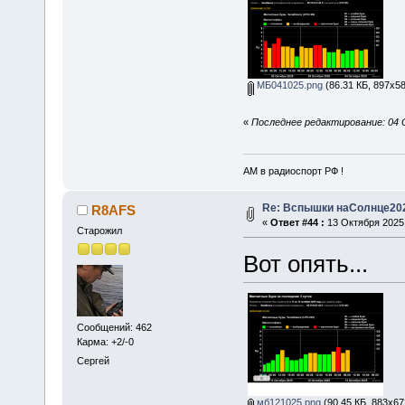
МБ041025.png
(86.31 КБ, 897x58
«
Последнее редактирование: 04 
АМ в радиоспорт РФ !
Re: Вспышки наСолнце20
R8AFS
«
Ответ #44 :
13 Октября 2025,
Старожил
Вот опять...
Сообщений: 462
Карма: +2/-0
Сергей
мб121025.png
(90.45 КБ, 883x67