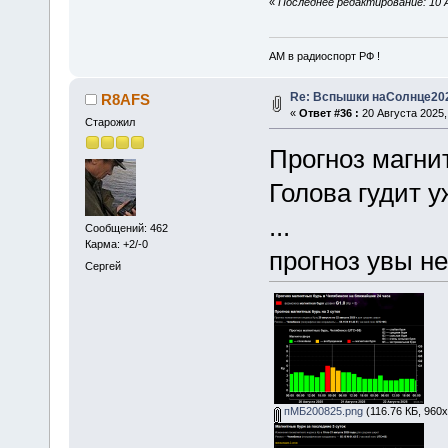
«
Последнее редактирование: 10 
АМ в радиоспорт РФ !
Re: Вспышки наСолнце20
R8AFS
«
Ответ #36 :
20 Августа 2025, 
Старожил
Прогноз магнит
Голова гудит у
...
Сообщений: 462
Карма: +2/-0
прогноз увы не 
Сергей
пМБ200825.png
(116.76 КБ, 960