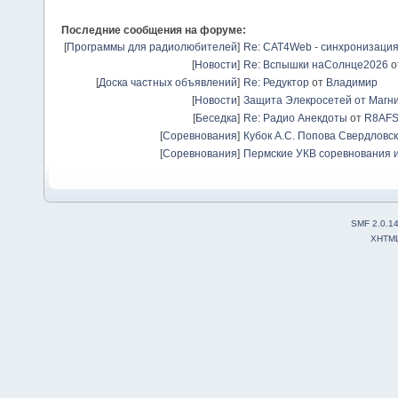
Последние сообщения на форуме:
[
Программы для радиолюбителей
]
Re: CAT4Web - синхронизаци
[
Новости
]
Re: Вспышки наСолнце2026
о
[
Доска частных объявлений
]
Re: Редуктор
от
Владимир
[
Новости
]
Защита Элекросетей от Магн
[
Беседка
]
Re: Радио Анекдоты
от
R8AF
[
Соревнования
]
Кубок А.С. Попова Свердловск
[
Соревнования
]
Пермские УКВ соревнования и
SMF 2.0.1
XHTM