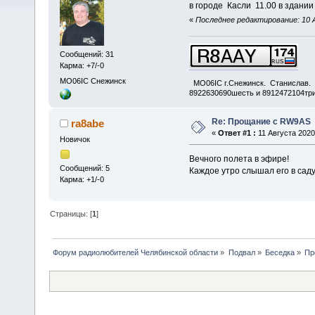
в городе Касли 11.00 в здании
«
Последнее редактирование: 10 
Сообщений: 31
Карма: +7/-0
MO06IC Снежинск
MO06IC г.Снежинск. Станислав.
8922630690шесть и 8912472104три
Re: Прощание с RW9AS
ra8abe
«
Ответ #1 :
11 Августа 2020,
Новичок
Вечного полета в эфире!
Сообщений: 5
Каждое утро слышал его в саду
Карма: +1/-0
Страницы: [
1
]
Форум радиолюбителей Челябинской области
»
Подвал
»
Беседка
»
Пр