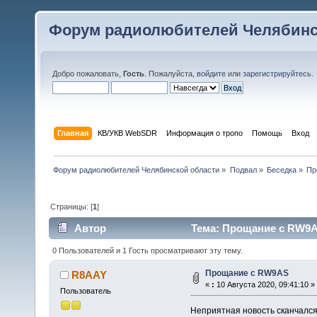
Форум радиолюбителей Челябинс
Добро пожаловать,
Гость
. Пожалуйста,
войдите
или
зарегистрируйтесь
.
Главная
КВ/УКВ WebSDR
Информация о тропо
Помощь
Вход
Форум радиолюбителей Челябинской области
»
Подвал
»
Беседка
»
Пр
Страницы: [
1
]
Автор
Тема: Прощание с RW9AS
0 Пользователей и 1 Гость просматривают эту тему.
Прощание с RW9AS
R8AAY
«
:
10 Августа 2020, 09:41:10 »
Пользователь
Неприятная новость сканчалс