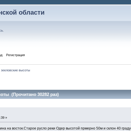
ской области
сь
.
од
Регистрация
зееловские высоты
оты (Прочитано 30282 раз)
:39 »
лина на восток.Старое русло реки Одер высотой прмерно 50м и склон 40 градус