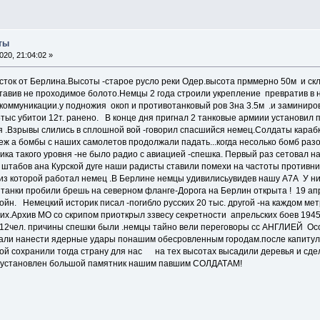
ты
20, 21:04:02 »
восток от Берлина.Высоты -старое русло реки Одер.высота прммерно 50м и ск
тавив не проходимое болото.Немцы 2 года строили укрепление превратив в 
 коммуникации.у подножия окоп и противотанковый ров 3на 3.5м .и замин
5тыс убитои 12т. ранено. В конце дня пригнал 2 танковые армиии установил п
ня .Взрывы слились в сплошной вой -говорил спасшийся немец.Солдаты караб
еж а бомбы с наших самолетов продолжали падать...когда несолько бомб раз
ка такого уровня -не было радио с авиацией -спешка. Первый раз сетовал на
 штабов ана Курской дуге наши радисты ставили помехи на частоты против
-из которой работал немец .В Берлине немцы удивилисьувидев нашу А7А У н
анки пробили брешь на северном фланге-Дорога на Берлин открыта ! 19 
ойн. Немецкий историк писал -погибло русских 20 тыс. другой -на каждом ме
их.Архив МО со скрипом приоткрыл ззвесу секретности апрельских боев 1945
712чел. причины спешки были .немцы тайно вели переговоры сс АНГЛИЕЙ Ос
али нанести ядерные удары понашим обесровленным городам.после капитул
й сохранили тогда страну для нас на тех высотах высадили деревья и сде
ии установлен большой памятник нашим павшим СОЛДАТАМ!