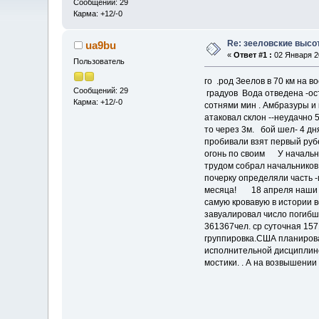
Сообщений: 29
Карма: +12/-0
Re: зееловские высо
ua9bu
«
Ответ #1 :
02 Января 20
Пользователь
го .род Зеелов в 70 км на 
Сообщений: 29
градуов Вода отведена -ос
Карма: +12/-0
сотнями мин . Амбразуры и
атаковал склон --неудачно 
то через 3м. бой шел- 4 д
пробивали взят первый руб
огонь по своим У начальни
трудом собрал начальников
почерку определяли часть 
месяца! 18 апреля наши т
самую кровавую в истории в
завуалировал число погибш
361367чел. ср суточная 15
группировка.США планиров
исполнительной дисциплино
мостики. . А на возвышен