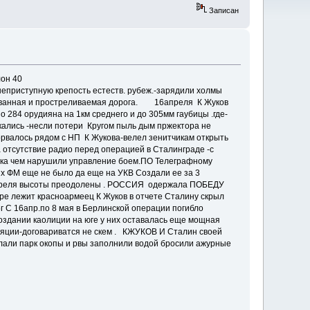
Записан
лон 40
неприступную крепость естеств. рубеж.-зарядили холмы
ированная и простреливаемая дорога. 16апреля К Жуков
о 284 орудияна на 1км среднего и до 305мм гаубицы .где-
кались -несли потери Кругом пыль дым пржектора не
орвалось рядом с НП К Жукова-велел зенитчикам открыть
 отсутствие радио перед операцией в Сталинграде -с
ника чем нарушили управление боем.ПО Телеграфному
их ФМ еще не было да еще на УКВ Создали ее за 3
апреля высоты преодолены . РОССИЯ одержала ПОБЕДУ
тре лежит красноармеец К Жуков в отчете Сталину скрыл
г С 16апр.по 8 мая в Берлинской операции погибло
оздании каолиции на юге у них оставалась еще мощная
яции-договариватся не скем . КЖУКОВ И Сталин своей
лали парк окопы и рвы заполнили водой бросили ажурные