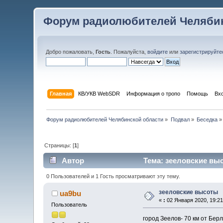
Форум радиолюбителей Челябин
Добро пожаловать,
Гость
. Пожалуйста,
войдите
или
зарегистрируйте
Главная
КВ/УКВ WebSDR
Информация о тропо
Помощь
Вх
Форум радиолюбителей Челябинской области
»
Подвал
»
Беседка
»
Страницы: [
1
]
Автор
Тема: зееловские выс
0 Пользователей и 1 Гость просматривают эту тему.
зееловские высоты
ua9bu
«
:
02 Января 2020, 19:21
Пользователь
город Зеелов- 70 км от Бер