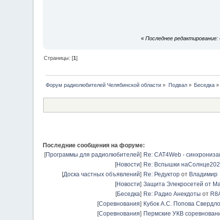
«
Последнее редактирование: 0
Страницы: [
1
]
Форум радиолюбителей Челябинской области
»
Подвал
»
Беседка
»
Последние сообщения на форуме:
[
Программы для радиолюбителей
]
Re: CAT4Web - синхрониз
[
Новости
]
Re: Вспышки наСолнце20
[
Доска частных объявлений
]
Re: Редуктор
от
Владимир
[
Новости
]
Защита Элекросетей от Ма
[
Беседка
]
Re: Радио Анекдоты
от
R8
[
Соревнования
]
Кубок А.С. Попова Свердло
[
Соревнования
]
Пермские УКВ соревновани