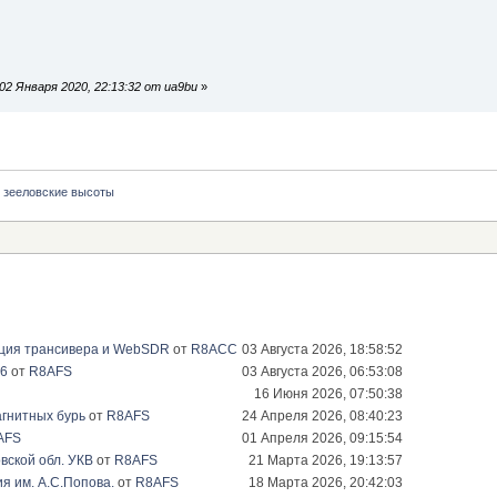
2 Января 2020, 22:13:32 от ua9bu
»
зееловские высоты
ация трансивера и WebSDR
от
R8ACC
03 Августа 2026, 18:58:52
26
от
R8AFS
03 Августа 2026, 06:53:08
16 Июня 2026, 07:50:38
гнитных бурь
от
R8AFS
24 Апреля 2026, 08:40:23
AFS
01 Апреля 2026, 09:15:54
вской обл. УКВ
от
R8AFS
21 Марта 2026, 19:13:57
я им. А.С.Попова.
от
R8AFS
18 Марта 2026, 20:42:03