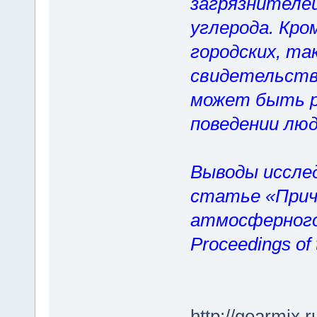
загрязнителей
углерода. Кро
городских, так
свидетельств
может быть р
поведении люд
Выводы иссле
статье «Прич
атмосферного
Proceedings of 
http://gearmix.