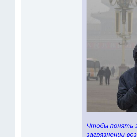
Чтобы понять э
загрязнении возд