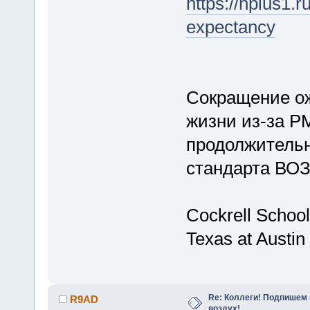
https://nplus1.
expectancy
Сокращение о
жизни из-за P
продолжительн
стандарта ВО
Cockrell School
Texas at Austin
Re: Коллеги! Подпишем 
R9AD
воздух!