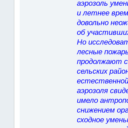
аэрозоль умен
и летнее вре
довольно неож
об участивших
Но исследоват
лесные пожары
продолжают сн
сельских райо
естественной
аэрозоля сви
имело антроп
снижением орг
сходное умен