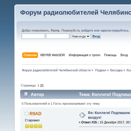
Форум радиолюбителей Челябинс
Добро пожаловать,
Гость
. Пожалуйста,
войдите
или
зарегистрируйтесь
.
Главная
КВ/УКВ WebSDR
Информация о тропо
Помощь
Вход
Форум радиолюбителей Челябинской области
»
Подвал
»
Беседка
»
Ко
Страницы:
1
[
2
]
Автор
Тема: Коллеги! Подпише
0 Пользователей и 1 Гость просматривают эту тему.
Re: Коллеги! Подпишем 
R9AD
воздух!
Старожил
«
Ответ #15 :
15 Декабря 2017, 00: