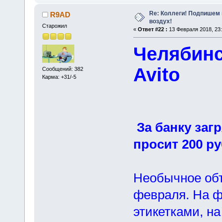
Re: Коллеги! Подпишем 
R9AD
воздух!
Старожил
«
Ответ #22 :
13 Февраля 2018, 23:
Челябинс
Avito
Сообщений: 382
Карма: +31/-5
За банку заг
просит 200 ру
Необычное объ
февраля. На ф
этикетками, н