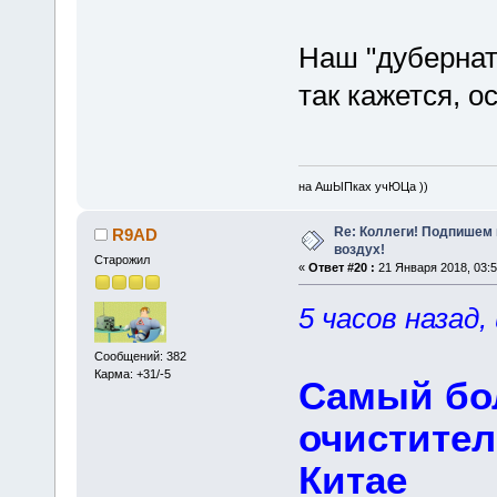
Наш "дубернат
так кажется, о
на АшЫПках учЮЦа ))
Re: Коллеги! Подпишем 
R9AD
воздух!
Старожил
«
Ответ #20 :
21 Января 2018, 03:5
5 часов назад
Сообщений: 382
Карма: +31/-5
Самый бо
очистител
Китае