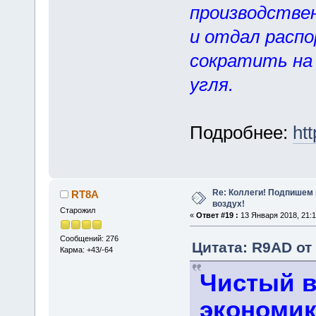
производствен
и отдал расп
сократить на
угля.
Подробнее:
ht
Re: Коллеги! Подпишем 
RT8A
воздух!
Старожил
«
Ответ #19 :
13 Января 2018, 21:1
Сообщений: 276
Цитата: R9AD от 
Карма: +43/-64
Чистый в
экономик