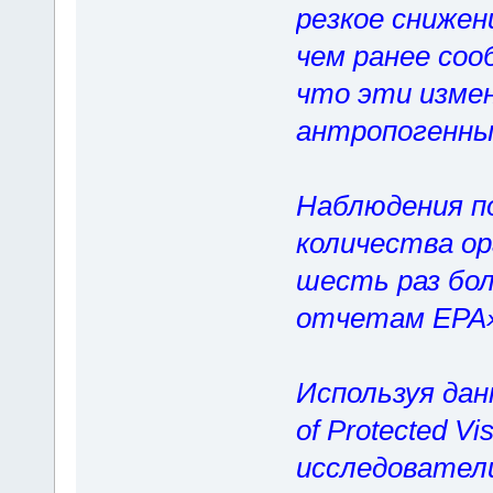
резкое снижен
чем ранее соо
что эти измен
антропогенным
Наблюдения п
количества ор
шесть раз бол
отчетам EPA»
Используя данн
of Protected V
исследователи