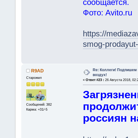
сообщается.
Фото: Avito.ru
https://mediaza
smog-prodayut-
Re: Коллеги! Подпишем 
R9AD
воздух!
Старожил
«
Ответ #23 :
26 Августа 2018, 02:
Загрязнен
продолжи
Сообщений: 382
Карма: +31/-5
россиян н