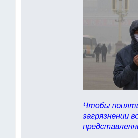
Чтобы понять
загрязнении во
представленн