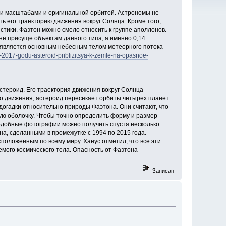
ими масштабами и оригинальной орбитой. Астрономы не
ть его траекторию движения вокруг Солнца. Кроме того,
стики. Фаэтон можно смело относить к группе аполлонов.
не присуще объектам данного типа, а именно 0,14
 является основным небесным телом метеорного потока
-2017-godu-asteroid-priblizitsya-k-zemle-na-opasnoe-
астероид. Его траектория движения вокруг Солнца
ого движения, астероид пересекает орбиты четырех планет
догадки относительно природы Фаэтона. Они считают, что
ую оболочку. Чтобы точно определить форму и размер
подобные фотографии можно получить спустя несколько
на, сделанными в промежутке с 1994 по 2015 года.
положенным по всему миру. Ханус отметил, что все эти
емого космического тела. Опасность от Фаэтона
Записан