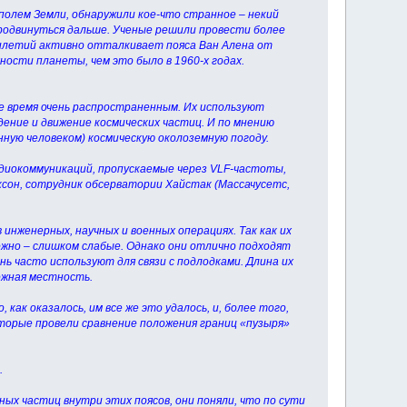
олем Земли, обнаружили кое-что странное – некий
родвинуться дальше. Ученые решили провести более
тилетий активно отталкивает пояса Ван Алена от
ости планеты, чем это было в 1960-х годах.
е время очень распространенным. Их используют
едение и движение космических частиц. И по мнению
ную человеком) космическую околоземную погоду.
диокоммуникаций, пропускаемые через VLF-частоты,
ксон, сотрудник обсерватории Хайстак (Массачусетс,
 инженерных, научных и военных операциях. Так как их
можно – слишком слабые. Однако они отлично подходят
ь часто используют для связи с подлодками. Длина их
ожная местность.
как оказалось, им все же это удалось, и, более того,
торые провели сравнение положения границ «пузыря»
.
ых частиц внутри этих поясов, они поняли, что по сути