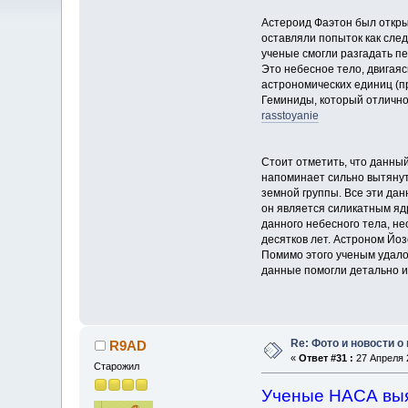
Астероид Фаэтон был откры
оставляли попыток как след
ученые смогли разгадать пе
Это небесное тело, двигаяс
астрономических единиц (п
Геминиды, который отлично
rasstoyanie
Стоит отметить, что данный
напоминает сильно вытянуты
земной группы. Все эти да
он является силикатным яд
данного небесного тела, н
десятков лет. Астроном Йоз
Помимо этого ученым удалос
данные помогли детально из
Re: Фото и новости о
R9AD
«
Ответ #31 :
27 Апреля 2
Старожил
Ученые НАСА выя