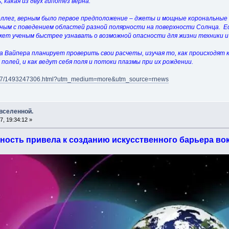
какая из двух гипотез верна.
коллег, верным было первое предположение – джеты и мощные корональные 
нным с поведением областей разной полярности на поверхности Солнца. Е
жет ученым быстрее узнавать о возможной опасности для жизни техники и
 Вайпера планирует проверить свои расчеты, изучая то, как происходят 
олей, и как ведут себя поля и потоки плазмы при их рождении.
70427/1493247306.html?utm_medium=more&utm_source=rnews
 вселенной.
, 19:34:12 »
ность привела к созданию искусственного барьера во