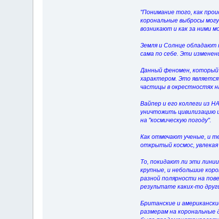
"Понимание того, как про
корональные выбросы могу
возникают и как за ними м
Земля и Солнце обладают 
сама по себе. Эти изменен
Данный феномен, который 
характером. Это является 
частицы в окрестностях н
Вайпер и его коллеги из 
уничтожить цивилизацию и
на "космическую погоду".
Как отмечают ученые, и те
открытый космос, увлекая 
То, покидают ли эти лини
крупные, и небольшие кор
разной полярности на пов
результате каких-то други
Британские и американски
размерам на корональные 