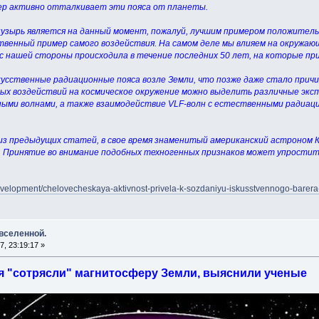
ер активно отталкивает эти пояса от планеты.
пузырь является на данный момент, пожалуй, лучшим примером положитель
твенный пример самого воздействия. На самом деле мы влияем на окружающ
 с нашей стороны происходила в течение последних 50 лет, на которые п
сственные радиационные пояса возле Земли, что позже даже стало причи
ых воздействий на космическое окружение можно выделить различные эксп
ыми волнами, а также взаимодействие VLF-волн с естественными радиац
й из предыдущих статей, в свое время знаменитый американский астроном 
. Принятие во внимание подобных техногенных признаков может упростить
development/chelovecheskaya-aktivnost-privela-k-sozdaniyu-iskusstvennogo-barera
 вселенной.
, 23:19:17 »
 "сотрясли" магнитосферу Земли, выяснили ученые