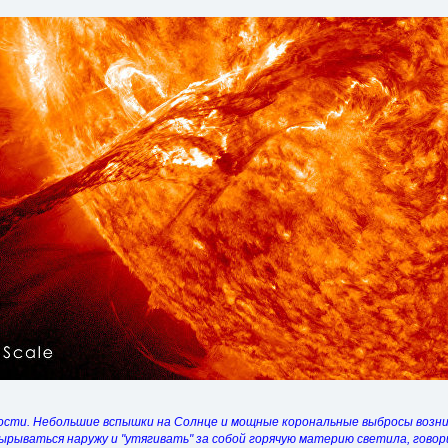
ости. Небольшие вспышки на Солнце и мощные корональные выбросы возни
рываться наружу и "утягивать" за собой горячую материю светила, говори