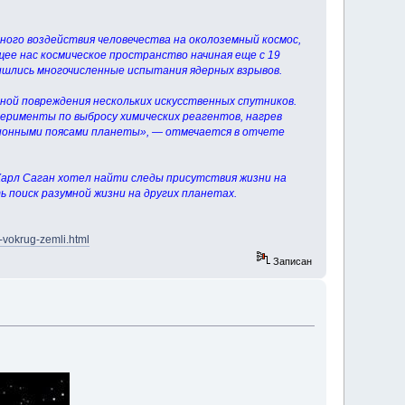
ного воздействия человечества на околоземный космос,
ее нас космическое пространство начиная еще с 19
ришлись многочисленные испытания ядерных взрывов.
ной повреждения нескольких искусственных спутников.
ерименты по выбросу химических реагентов, нагрев
ионными поясами планеты», — отмечается в отчете
Карл Саган хотел найти следы присутствия жизни на
 поиск разумной жизни на других планетах.
-vokrug-zemli.html
Записан