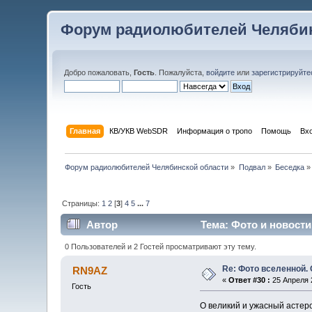
Форум радиолюбителей Челябин
Добро пожаловать,
Гость
. Пожалуйста,
войдите
или
зарегистрируйте
Главная
КВ/УКВ WebSDR
Информация о тропо
Помощь
Вх
Форум радиолюбителей Челябинской области
»
Подвал
»
Беседка
»
Страницы:
1
2
[
3
]
4
5
...
7
Автор
Тема: Фото и новости
0 Пользователей и 2 Гостей просматривают эту тему.
Re: Фото вселенной.
RN9AZ
«
Ответ #30 :
25 Апреля 2
Гость
О великий и ужасный астер