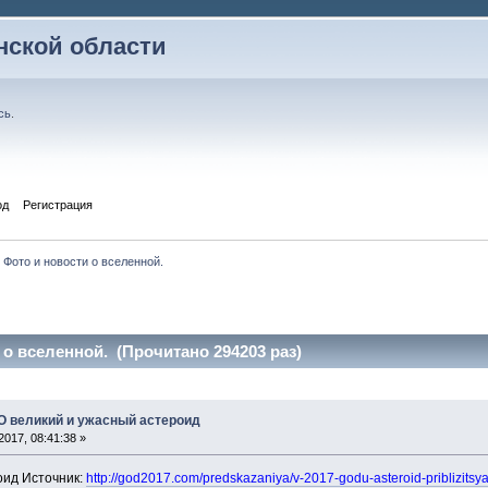
ской области
сь
.
од
Регистрация
Фото и новости о вселенной.
 о вселенной. (Прочитано 294203 раз)
 О великий и ужасный астероид
017, 08:41:38 »
оид Источник:
http://god2017.com/predskazaniya/v-2017-godu-asteroid-priblizits