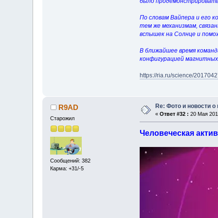
было продемонстрировать, 
По словам Вайпера и его 
тем же механизмам, связа
вспышек на Солнце и помо
В ближайшее время команда
конфигурацией магнитных п
https://ria.ru/science/201
Re: Фото и новости о
R9AD
«
Ответ #32 :
20 Мая 2017
Старожил
Человеческая актив
Сообщений: 382
Карма: +31/-5