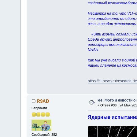
созданный человеком барь
Несмотря на то, что VLF-
это определенно не единс
века, а особая активность
«Эти взрывы создали иску
Среди других антропогенн
ионосферы высокочастотн
NASA.
Как мы уже писали в одно
нашей планете из космоса
https://hi-news.ru/research-
Re: Фото и новости о
R9AD
«
Ответ #33 :
24 Мая 2017
Старожил
Ядерные испытания
Сообщений: 382