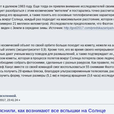
т в далеком 1983 году. Еще тогда он привлек внимание исследователей сво
ует разобраться с этим космическим “жителем” и постарались точно рассчита
риод его вращения, а также понять его основные теплофизические характери
ь вокруг Солнца, каждый раз подходит на максимальное расстояние, которое 
римерно 21 миллион километров). Исследователи предположили, что Фаэтон
 виден с Земли в середине зимы. Источник:
http://god2017.com/predskazaniya/v
 космический объект по своей орбите больше походит на комету, нежели на 
й эллипс (эксцентриситет 0,9). Кроме того, его во время своего непрерывн
нные дают ученым массу поводов для размышлений, а также подтверждает их 
ром кометы, которая в процессе полетов вокруг Солнца потеряла свою ледян
еобходимо собрать фотоснимки, сделанные с разных ракурсов. Как правило, 
еф Ханус вместе со своей командой смог воспользоваться 55 снимками Фаэто
ь получить 29 кривых блеска, благодаря ультрасовременным телескопам, рас
учить форму, точные размеры (5,1 км) и период вращения (3,6 часа) исследу
 вселенной.
017, 23:41:24 »
снили, как возникают все вспышки на Солнце