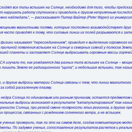
исходят все типы вспышек на Солнце, необходимо для того, чтобы предск
т нарушать работу спутников и приводить к другим неприятным последств
ожно наблюдать", — рассказывает Питер Вайпер (Peter Wyper) из универс
мощными магнитными полями, которые постоянно взаимодействуют друг 
ия часто приводят к тому, что силовые линии их полей разрываются и зат
физики называют "пересоединением", приводит к выделению огромного ко
причиной появления вспышек на Солнце и северных сияний у полюсов Земл
ашей планеты и заставляет Солнце выбрасывать огромные массы горячей 
НАСА изучали то, как рождаются два разных типа вспышек на Солнце – мощ
 лишить Землю ее радиационного "щита", и небольшие вспышки, так наз
, и другие выбросы материи Солнца связаны с тем, что линии магнитного
за собой раскаленную плазму.
и недра Солнца по одинаковым или разным причинам, остается предметом 
ональные выбросы возникают в результате "катапультирования" так наз
ерхности Солнца, при резкой смене полярности этих регионов, а другие п
х процессов, связанных с рождением солнечного ветра, а не вспышек.
е ученые проверили, так ли это на самом деле, создав компьютерную моде
джеты. По задумке ученых, сопоставление результатов расчетов и реаль