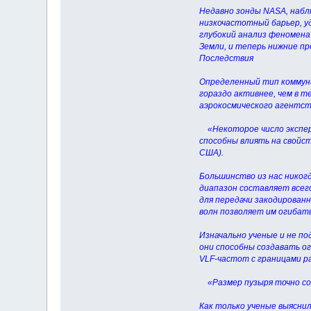
Недавно зонды NASA, набл
низкочастотный барьер, у
глубокий анализ феномена
Земли, и теперь нижние пр
Последствия
Определенный тип коммуни
гораздо активнее, чем в т
аэрокосмического агентст
«Некоторое число экспери
способны влиять на свойс
США).
Большинство из нас никогд
диапазон составляет всего
для передачи закодированн
волн позволяет им огибат
Изначально ученые и не по
они способны создавать о
VLF-частот с границами р
«Размер пузыря точно со
Как только ученые выяснил