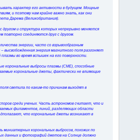
азывать характер его активности в будущем. Мощные
иям, и поэтому нам крайне важно знать, как они
итета Дарема (Великобритания).
с другом и структура которых непрерывно меняется
ем повторно соединяются друг с другом.
личества энергии, часто со взрывообразным
и – высвобожденная энергия магнитного поля разгоняет
плазмы во время вспышек на его поверхности.
ные корональные выбросы плазмы (CME), способные
ываемые корональные джеты, фактически не влияющие
 поля светила по каким-то причинам выходят в
споров среди ученых. Часть астрономов считает, что и
ываемых филаментов, линий, разделяющих области
редполагают, что корональные джеты возникают в
ль миниатюрных корональных выбросов, похожих по
ных данных и фотографий джетов на Солнце должно