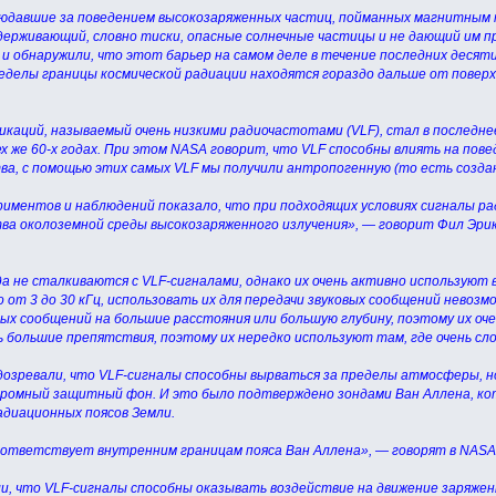
юдавшие за поведением высокозаряженных частиц, пойманных магнитным п
держивающий, словно тиски, опасные солнечные частицы и не дающий им п
 и обнаружили, что этот барьер на самом деле в течение последних деся
еделы границы космической радиации находятся гораздо дальше от поверхн
каций, называемый очень низкими радиочастотами (VLF), стал в последне
ех же 60-х годах. При этом NASA говорит, что VLF способны влиять на пов
ва, с помощью этих самых VLF мы получили антропогенную (то есть создан
ментов и наблюдений показало, что при подходящих условиях сигналы ра
тва околоземной среды высокозаряженного излучения», — говорит Фил Эри
а не сталкиваются с VLF-сигналами, однако их очень активно используют в
 от 3 до 30 кГц, использовать их для передачи звуковых сообщений невоз
ых сообщений на большие расстояния или большую глубину, поэтому их очен
ь большие препятствия, поэтому их нередко используют там, где очень сл
дозревали, что VLF-сигналы способны вырваться за пределы атмосферы, но, 
громный защитный фон. И это было подтверждено зондами Ван Аллена, ко
адиационных поясов Земли.
ответствует внутренним границам пояса Ван Аллена», — говорят в NASA
и, что VLF-сигналы способны оказывать воздействие на движение заряженн