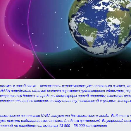
ижемся к новой эпохе – активность человечества уже настолько высока, ч
 NASA определили наличие некоего огромного рукотворного «барьера», ок
остраняется далеко за пределы атмосферы нашей планеты, оказывая влиян
 отличие от нашего влияния на саму планету, гигантский «пузырь», которы
космическое агентство NASA запустило два космических зонда. Работая в
умя такими радиационными поясами (и одним временным). Внутренний поя
внешний же находится на высотах 13 500—58 000 километров.