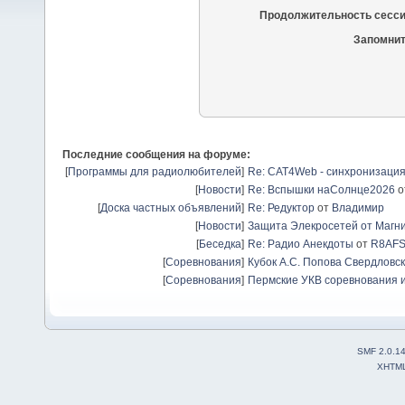
Продолжительность сесси
Запомнит
Последние сообщения на форуме:
[
Программы для радиолюбителей
]
Re: CAT4Web - синхронизаци
[
Новости
]
Re: Вспышки наСолнце2026
о
[
Доска частных объявлений
]
Re: Редуктор
от
Владимир
[
Новости
]
Защита Элекросетей от Магн
[
Беседка
]
Re: Радио Анекдоты
от
R8AF
[
Соревнования
]
Кубок А.С. Попова Свердловск
[
Соревнования
]
Пермские УКВ соревнования и
SMF 2.0.1
XHTM