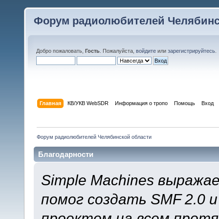
Форум радиолюбителей Челябинс
Добро пожаловать,
Гость
. Пожалуйста,
войдите
или
зарегистрируйтесь
.
Главная
КВ/УКВ WebSDR
Информация о тропо
Помощь
Вход
Форум радиолюбителей Челябинской области
Благодарности
Simple Machines выража
помог создать SMF 2.0 
проектом на всем протя