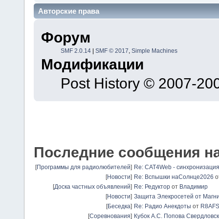
Авторские права
Форум
SMF 2.0.14
|
SMF © 2017
,
Simple Machines
Модификации
Post History © 2007-2
Последние сообщения н
[
Программы для радиолюбителей
]
Re: CAT4Web - синхронизаци
[
Новости
]
Re: Вспышки наСолнце2026
о
[
Доска частных объявлений
]
Re: Редуктор
от
Владимир
[
Новости
]
Защита Элекросетей от Магн
[
Беседка
]
Re: Радио Анекдоты
от
R8AF
[
Соревнования
]
Кубок А.С. Попова Свердловск