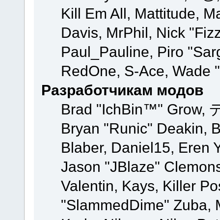
Kill Em All, Mattitude, M
Davis, MrPhil, Nick "Fiz
Paul_Pauline, Piro "Sar
RedOne, S-Ace, Wade "
Разработчикам модов
Brad "IchBin™" Grow, 
Bryan "Runic" Deakin, 
Blaber, Daniel15, Eren 
Jason "JBlaze" Clemons
Valentin, Kays, Killer P
"SlammedDime" Zuba, M