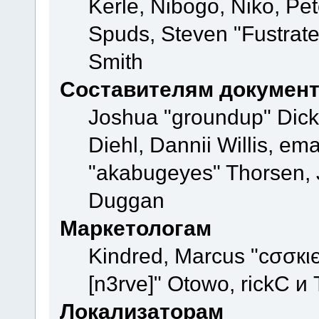
Kerle, Nibogo, Niko, Pet
Spuds, Steven "Fustrate
Smith
Составителям докумен
Joshua "groundup" Dicke
Diehl, Dannii Willis, e
"akabugeyes" Thorsen, J
Duggan
Маркетологам
Kindred, Marcus "cσσкι
[n3rve]" Otowo, rickC и
Локализаторам