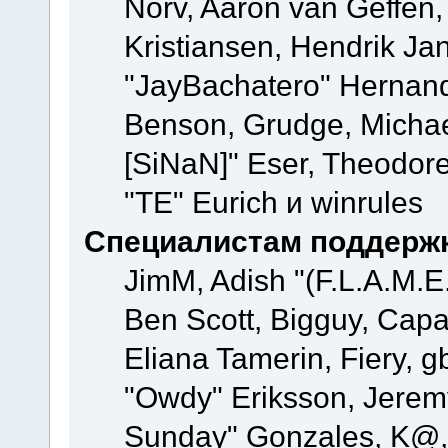
Norv, Aaron van Geffen,
Kristiansen, Hendrik Ja
"JayBachatero" Hernand
Benson, Grudge, Michael
[SiNaN]" Eser, Theodore
"TE" Eurich и winrules
Специалистам поддерж
JimM, Adish "(F.L.A.M.E.
Ben Scott, Bigguy, Cap
Eliana Tamerin, Fiery, g
"Owdy" Eriksson, Jeremy 
Sunday" Gonzales, K@, 