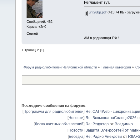
Регламент тут.
uhf26kp.pdf
(413.74 КБ - загруже
Сообщений: 462
Карма: +2/-0
Сергей
АМ в радиоспорт РФ !
Страницы: [
1
]
Форум радиолюбителей Челябинской области
»
Главная категория
»
Со
Последние сообщения на форуме:
[
Программы для радиолюбителей
]
Re: CAT4Web - синхронизаци
[
Новости
]
Re: Вспышки наСолнце2026
о
[
Доска частных объявлений
]
Re: Редуктор
от
Владимир
[
Новости
]
Защита Элекросетей от Магн
[
Беседка
]
Re: Радио Анекдоты
от
R8AF