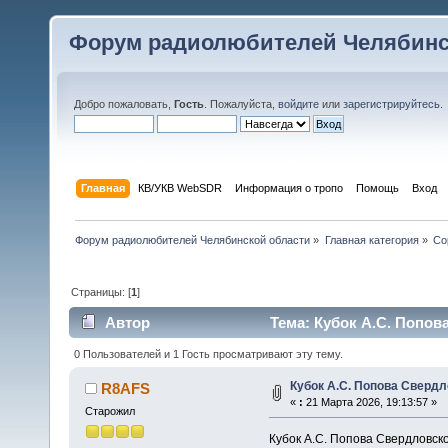
Форум радиолюбителей Челябинс
Добро пожаловать,
Гость
. Пожалуйста,
войдите
или
зарегистрируйтесь
.
Главная
КВ/УКВ WebSDR
Информация о тропо
Помощь
Вход
Форум радиолюбителей Челябинской области
»
Главная категория
»
Со
Страницы: [
1
]
Автор
Тема: Кубок А.С. Попов
0 Пользователей и 1 Гость просматривают эту тему.
Кубок А.С. Попова Свердл
R8AFS
«
:
21 Марта 2026, 19:13:57 »
Старожил
Кубок А.С. Попова Свердловско