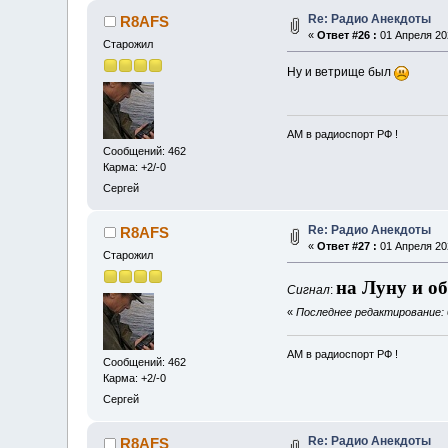
Re: Радио Анекдоты
R8AFS
«
Ответ #26 :
01 Апреля 202
Старожил
Ну и ветрище был
АМ в радиоспорт РФ !
Сообщений: 462
Карма: +2/-0
Сергей
Re: Радио Анекдоты
R8AFS
«
Ответ #27 :
01 Апреля 202
Старожил
на Луну и о
Сигнал
:
«
Последнее редактирование: 
АМ в радиоспорт РФ !
Сообщений: 462
Карма: +2/-0
Сергей
Re: Радио Анекдоты
R8AFS