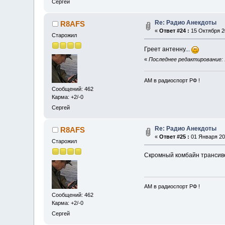
Сергей
Re: Радио Анекдоты
R8AFS
«
Ответ #24 :
15 Октября 20
Старожил
Греет антенну...
«
Последнее редактирование: 
АМ в радиоспорт РФ !
Сообщений: 462
Карма: +2/-0
Сергей
Re: Радио Анекдоты
R8AFS
«
Ответ #25 :
01 Января 202
Старожил
Скромный комбайн трансив
АМ в радиоспорт РФ !
Сообщений: 462
Карма: +2/-0
Сергей