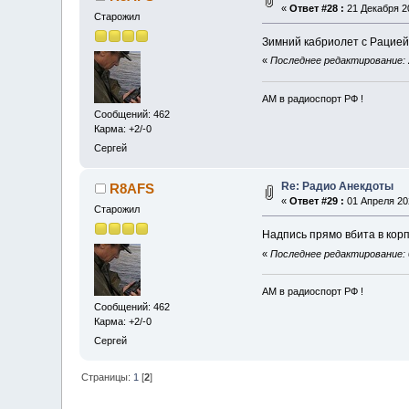
«
Ответ #28 :
21 Декабря 20
Старожил
Зимний кабриолет с Раци
«
Последнее редактирование: 
АМ в радиоспорт РФ !
Сообщений: 462
Карма: +2/-0
Сергей
Re: Радио Анекдоты
R8AFS
«
Ответ #29 :
01 Апреля 202
Старожил
Надпись прямо вбита в кор
«
Последнее редактирование: 
АМ в радиоспорт РФ !
Сообщений: 462
Карма: +2/-0
Сергей
Страницы:
1
[
2
]