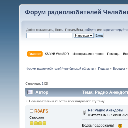
Форум радиолюбителей Челябин
Добро пожаловать,
Гость
. Пожалуйста,
войдите
или
зарегистрируйте
Главная
КВ/УКВ WebSDR
Информация о тропо
Помощь
Вх
Форум радиолюбителей Челябинской области
»
Подвал
»
Беседка
»
Страницы:
1
[
2
]
Автор
Тема: Радио Анекдоты
0 Пользователей и 2 Гостей просматривают эту тему.
Re: Радио Анекдоты
R8AFS
«
Ответ #15 :
27 Июня 2021,
Старожил
Водка подорожала!