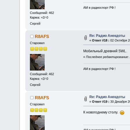
АМ в радиоспорт РФ !
Сообщений: 462
Карма: +2/-0
Сергей
Re: Радио Анекдоты
R8AFS
«
Ответ #18 :
02 Октября 20
Старожил
Мобильный древний SWL
«
Последнее редактирование: 
АМ в радиоспорт РФ !
Сообщений: 462
Карма: +2/-0
Сергей
Re: Радио Анекдоты
R8AFS
«
Ответ #19 :
30 Декабря 20
Старожил
К новогоднему столу.