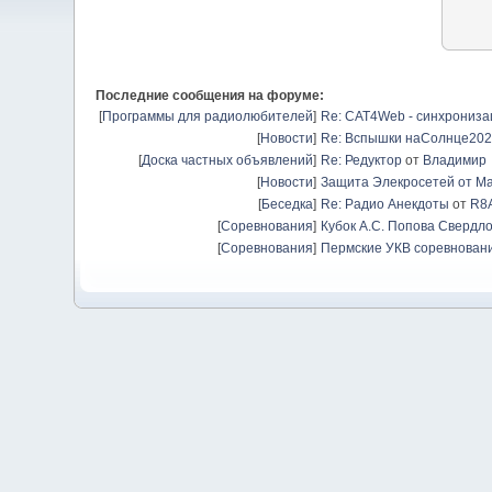
Последние сообщения на форуме:
[
Программы для радиолюбителей
]
Re: CAT4Web - синхрониз
[
Новости
]
Re: Вспышки наСолнце20
[
Доска частных объявлений
]
Re: Редуктор
от
Владимир
[
Новости
]
Защита Элекросетей от Ма
[
Беседка
]
Re: Радио Анекдоты
от
R8
[
Соревнования
]
Кубок А.С. Попова Свердло
[
Соревнования
]
Пермские УКВ соревновани