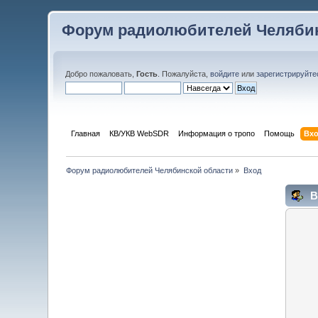
Форум радиолюбителей Челябин
Добро пожаловать,
Гость
. Пожалуйста,
войдите
или
зарегистрируйте
Главная
КВ/УКВ WebSDR
Информация о тропо
Помощь
Вх
Форум радиолюбителей Челябинской области
»
Вход
В