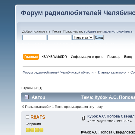
Форум радиолюбителей Челябинс
Добро пожаловать,
Гость
. Пожалуйста,
войдите
или
зарегистрируйтесь
.
Главная
КВ/УКВ WebSDR
Информация о тропо
Помощь
Вход
Форум радиолюбителей Челябинской области
»
Главная категория
»
Со
Страницы: [
1
]
Автор
Тема: Кубок А.С. Попов
0 Пользователей и 1 Гость просматривают эту тему.
Кубок А.С. Попова Свердл
R8AFS
«
:
21 Марта 2026, 19:13:57 »
Старожил
Кубок А.С. Попова Свердловско