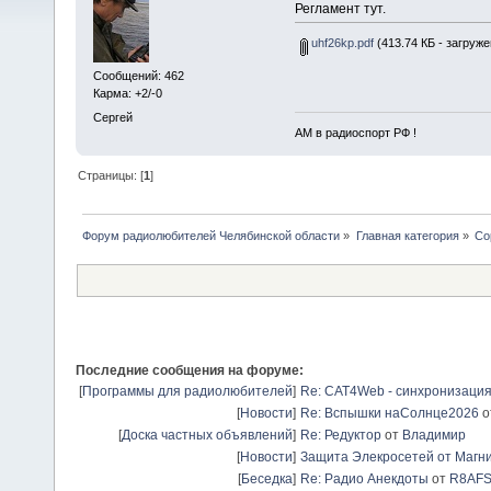
Регламент тут.
uhf26kp.pdf
(413.74 КБ - загруже
Сообщений: 462
Карма: +2/-0
Сергей
АМ в радиоспорт РФ !
Страницы: [
1
]
Форум радиолюбителей Челябинской области
»
Главная категория
»
Со
Последние сообщения на форуме:
[
Программы для радиолюбителей
]
Re: CAT4Web - синхронизаци
[
Новости
]
Re: Вспышки наСолнце2026
о
[
Доска частных объявлений
]
Re: Редуктор
от
Владимир
[
Новости
]
Защита Элекросетей от Магн
[
Беседка
]
Re: Радио Анекдоты
от
R8AF