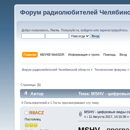
Форум радиолюбителей Челябинс
Добро пожаловать,
Гость
. Пожалуйста,
войдите
или
зарегистрируйтесь
.
Главная
КВ/УКВ WebSDR
Информация о тропо
Помощь
Вход
Форум радиолюбителей Челябинской области
»
Технические форумы
»
Страницы: [
1
]
Автор
Тема: MSHV - цифровые 
0 Пользователей и 1 Гость просматривают эту тему.
MSHV - цифровые виды с
R8ACZ
«
:
11 Августа 2017, 14:10:36 »
Постоялец
MSHV
- прогр