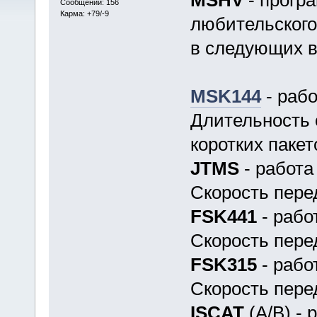
Сообщений: 156
Карма: +79/-9
любительского
в следующих в
MSK144
- рабо
Длительность 
коротких пакет
JTMS
- работа
Скорость перед
FSK441
- рабо
Скорость перед
FSK315
- рабо
Скорость перед
ISCAT
(A/B) - 