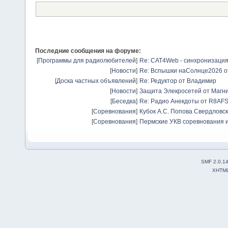
Последние сообщения на форуме:
[
Программы для радиолюбителей
]
Re: CAT4Web - синхронизаци
[
Новости
]
Re: Вспышки наСолнце2026
о
[
Доска частных объявлений
]
Re: Редуктор
от
Владимир
[
Новости
]
Защита Элекросетей от Магн
[
Беседка
]
Re: Радио Анекдоты
от
R8AF
[
Соревнования
]
Кубок А.С. Попова Свердловск
[
Соревнования
]
Пермские УКВ соревнования и
SMF 2.0.1
XHTM