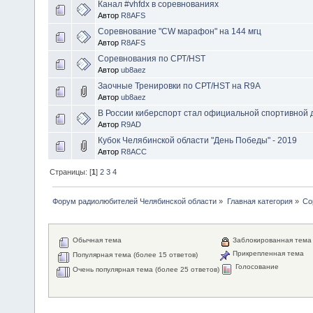
Канал #vhfdx в соревнованиях
Автор
R8AFS
Соревнование "CW марафон" на 144 мгц
Автор
R8AFS
Соревнования по СРТ/HST
Автор
ub8aez
Заочные Тренировки по СРТ/HST на R9A
Автор
ub8aez
В России киберспорт стал официальной спортивной
Автор
R9AD
Кубок Челябинской области "День Победы" - 2019
Автор
R8ACC
Страницы: [
1
]
2
3
4
Форум радиолюбителей Челябинской области
»
Главная категория
»
Со
Обычная тема
Заблокированная тема
Прикрепленная тема
Популярная тема (более 15 ответов)
Голосование
Очень популярная тема (более 25 ответов)