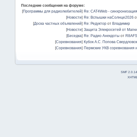
Последние сообщения на форуме:
[
Программы для радиолюбителей
]
Re: CAT4Web - синхронизаци
[
Новости
]
Re: Вспышки наСолнце2026
о
[
Доска частных объявлений
]
Re: Редуктор
от
Владимир
[
Новости
]
Защита Элекросетей от Магн
[
Беседка
]
Re: Радио Анекдоты
от
R8AF
[
Соревнования
]
Кубок А.С. Попова Свердловск
[
Соревнования
]
Пермские УКВ соревнования и
SMF 2.0.1
XHTM