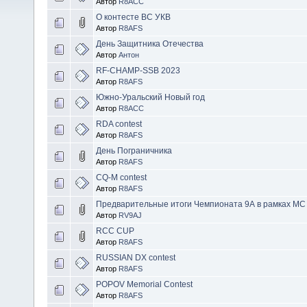
Автор
R8ACC
О контесте ВС УКВ
Автор
R8AFS
День Защитника Отечества
Автор
Антон
RF-CHAMP-SSB 2023
Автор
R8AFS
Южно-Уральский Новый год
Автор
R8ACC
RDA contest
Автор
R8AFS
День Пограничника
Автор
R8AFS
CQ-M contest
Автор
R8AFS
Предварительные итоги Чемпионата 9А в рамках М
Автор
RV9AJ
RCC CUP
Автор
R8AFS
RUSSIAN DX contest
Автор
R8AFS
POPOV Memorial Contest
Автор
R8AFS