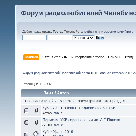
Форум радиолюбителей Челябинс
Добро пожаловать,
Гость
. Пожалуйста,
войдите
или
зарегистрируйтесь
.
Главная
КВ/УКВ WebSDR
Информация о тропо
Помощь
Вход
Форум радиолюбителей Челябинской области
»
Главная категория
»
Со
Страницы: [
1
]
2
3
4
Тема
/
Автор
0 Пользователей и 16 Гостей просматривают этот раздел.
Кубок А.С. Попова Свердловской обл. УКВ
Автор
R8AFS
Пермские УКВ соревнования им. А.С.Попова.
Автор
R8AFS
Кубок Урала 2019